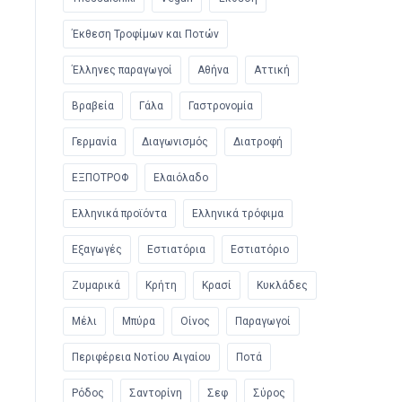
Έκθεση Τροφίμων και Ποτών
Έλληνες παραγωγοί
Αθήνα
Αττική
Βραβεία
Γάλα
Γαστρονομία
Γερμανία
Διαγωνισμός
Διατροφή
ΕΞΠΟΤΡΟΦ
Ελαιόλαδο
Ελληνικά προϊόντα
Ελληνικά τρόφιμα
Εξαγωγές
Εστιατόρια
Εστιατόριο
Ζυμαρικά
Κρήτη
Κρασί
Κυκλάδες
Μέλι
Μπύρα
Οίνος
Παραγωγοί
Περιφέρεια Νοτίου Αιγαίου
Ποτά
Ρόδος
Σαντορίνη
Σεφ
Σύρος