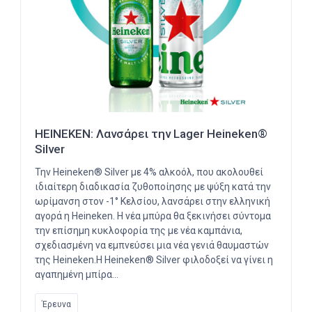
HEINEKEN: Λανσάρει την Lager Heineken®
Silver
Την Heineken® Silver με 4% αλκοόλ, που ακολουθεί
ιδιαίτερη διαδικασία ζυθοποίησης με ψύξη κατά την
ωρίμανση στον -1° Κελσίου, λανσάρει στην ελληνική
αγορά η Heineken. Η νέα μπύρα θα ξεκινήσει σύντομα
την επίσημη κυκλοφορία της με νέα καμπάνια,
σχεδιασμένη να εμπνεύσει μια νέα γενιά θαυμαστών
της Heineken.Η Heineken® Silver φιλοδοξεί να γίνει η
αγαπημένη μπίρα…
Έρευνα