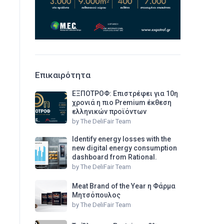
Επικαιρότητα
ΕΞΠΟΤΡΟΦ: Επιστρέφει για 10η
χρονιά η πιο Premium έκθεση
ελληνικών προϊόντων
by
The DeliFair Team
Identify energy losses with the
new digital energy consumption
dashboard from Rational.
by
The DeliFair Team
Meat Brand of the Year η Φάρμα
Μητσόπουλος
by
The DeliFair Team