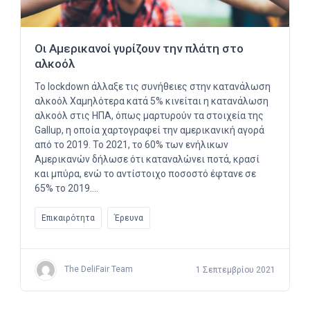
Οι Αμερικανοί γυρίζουν την πλάτη στο
αλκοόλ
To lockdown άλλαξε τις συνήθειες στην κατανάλωση
αλκοόλ Χαμηλότερα κατά 5% κινείται η κατανάλωση
αλκοόλ στις ΗΠΑ, όπως μαρτυρούν τα στοιχεία της
Gallup, η οποία χαρτογραφεί την αμερικανική αγορά
από το 2019. Το 2021, το 60% των ενήλικων
Αμερικανών δήλωσε ότι καταναλώνει ποτά, κρασί
και μπύρα, ενώ το αντίστοιχο ποσοστό έφτανε σε
65% το 2019….
Επικαιρότητα
Έρευνα
The DeliFair Team
1 Σεπτεμβρίου 2021