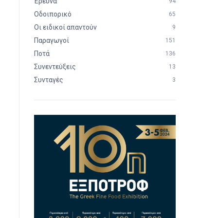
Έρευνα
94
Οδοιπορικό
65
Οι ειδικοί απαντούν
9
Παραγωγοί
151
Ποτά
136
Συνεντεύξεις
13
Συνταγές
3