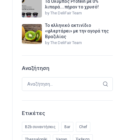
Τα Όλυμπος Protein με 0%
λιπαρά….πήραν το χρυσό!
by
The DeliFair Team
Το ελληνικό ακτινίδιο
«φλερτάρει» με την αγορά της
Βραζιλίας
by
The DeliFair Team
Αναζήτηση
Αναζήτηση για:
Ετικέτες
B2b συναντήσεις
Bar
Chef
Thessaloniki
Vegan
Έκθεση