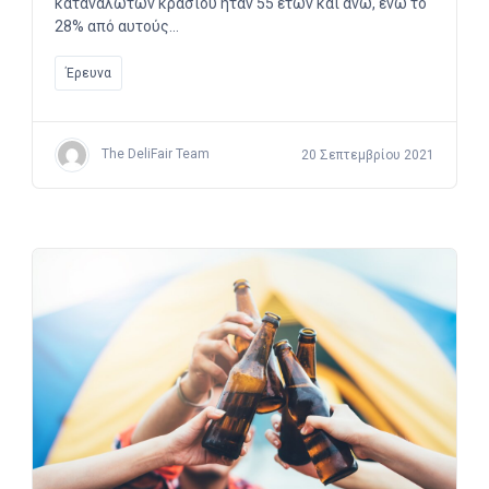
καταναλωτών κρασιού ήταν 55 ετών και άνω, ενώ το
28% από αυτούς…
Έρευνα
The DeliFair Team
20 Σεπτεμβρίου 2021