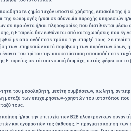
 οποιαδήποτε ζημία τυχόν υποστεί χρήστης, επισκέπτης ή 
και της εφαρμογής ή/και σε αδυναμία παροχής υπηρεσιών ή
ων σε προϊόντα ή/και πληροφορίες που διατίθενται μέσω α
ης, η Εταιρεία δεν ευθύνεται από καταχωρήσεις που έγινα
ηφθεί με οποιονδήποτε τρόπο την ύπαρξή τους. Σε περίπ
ήση των υπηρεσιών κατά παράβαση των παρόντων όρων, η Ε
ι έναντι του τρίτου την αποκατάσταση οποιασδήποτε τυχόν
ης Εταιρείας σε τέτοια νομική διαμάχη, αυτός φέρει και τ
ιότητα του μεσολαβητή, μεσίτη συμβάσεων, πωλητή, αντιπ
λη μεταξύ των επιχειρήσεων-χρηστών του ιστοτόπου που 
ταξύ τους.
ατοποίηση ή/και την επιτυχία των Β2Β ηλεκτρονικών συνα
τών και αγοραστών της έκθεσης. Η πραγματοποίηση των συ
στικά από τους ίδιους τους συμμετέχοντες. Για να μπορεί