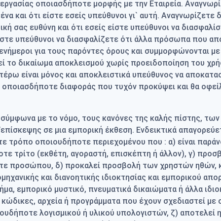
εργασίας οποιασδήποτε μορφής με την Εταιρεία. Αναγνωρίζ
α και ότι είστε εσείς υπεύθυνοι γι` αυτή. Αναγνωρίζετε 
ική σας ευθύνη και ότι εσείς είστε υπεύθυνοι να διασφαλί
είστε υπεύθυνοι να διασφαλίζετε ότι άλλα πρόσωπα που 
ι ενήμεροι για τους παρόντες όρους και συμμορφώνονται μ
ρεί το δικαίωμα αποκλεισμού χωρίς προειδοποίηση του χρή
τέρω είναι μόνος και αποκλειστικά υπεύθυνος να αποκατα
ς οποιασδήποτε διαφοράς που τυχόν προκύψει και θα οφεί
ι σύμφωνα με το νόμο, τους κανόνες της καλής πίστης, τ
επίσκεψης σε μια εμπορική έκθεση. Ενδεικτικά απαγορεύε
ε τρόπο οποιουδήποτε περιεχομένου που : α) είναι παράν
τε τρίτο (εκθέτη, αγοραστή, επισκέπτη ή άλλον), γ) προσ
 προσώπου, δ) προκαλεί προσβολή των χρηστών ηθών, κοιν
ομηχανικής και διανοητικής ιδιοκτησίας και εμπορικού απ
μα, εμπορικό μυστικό, πνευματικά δικαιώματα ή άλλα ιδιο
 κώδικες, αρχεία ή προγράμματα που έχουν σχεδιαστεί με 
ουδήποτε λογισμικού ή υλικού υπολογιστών, ζ) αποτελεί 