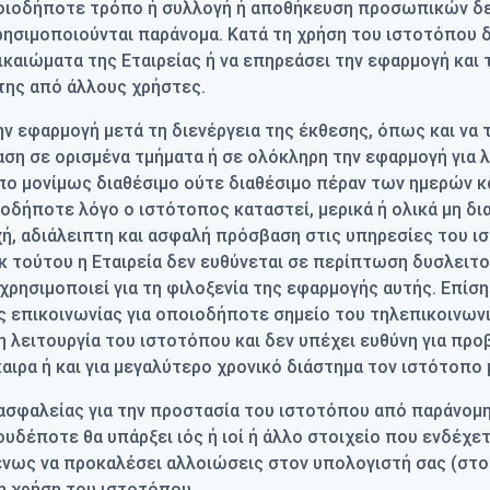
ποιοδήποτε τρόπο ή συλλογή ή αποθήκευση προσωπικών δ
σιμοποιούνται παράνομα. Κατά τη χρήση του ιστοτόπου δε
ικαιώματα της Εταιρείας ή να επηρεάσει την εφαρμογή και 
της από άλλους χρήστες.
 την εφαρμογή μετά τη διενέργεια της έκθεσης, όπως και ν
αση σε ορισμένα τμήματα ή σε ολόκληρη την εφαρμογή για 
οπο μονίμως διαθέσιμο ούτε διαθέσιμο πέραν των ημερών κ
ιοδήποτε λόγο ο ιστότοπος καταστεί, μερικά ή ολικά μη δ
χή, αδιάλειπτη και ασφαλή πρόσβαση στις υπηρεσίες του ισ
 τούτου η Εταιρεία δεν ευθύνεται σε περίπτωση δυσλειτου
 χρησιμοποιεί για τη φιλοξενία της εφαρμογής αυτής. Επίσ
της επικοινωνίας για οποιοδήποτε σημείο του τηλεπικοινω
η λειτουργία του ιστοτόπου και δεν υπέχει ευθύνη για πρ
αιρα ή και για μεγαλύτερο χρονικό διάστημα τον ιστότοπο 
ασφαλείας για την προστασία του ιστοτόπου από παράνομη 
υδέποτε θα υπάρξει ιός ή ιοί ή άλλο στοιχείο που ενδέχετ
ένως να προκαλέσει αλλοιώσεις στον υπολογιστή σας (στο 
η χρήση του ιστοτόπου.