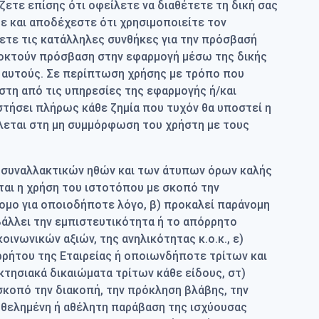
ετε επίσης ότι οφείλετε να διαθέτετε τη δική σας
δε και αποδέχεστε ότι χρησιμοποιείτε τον
σετε τις κατάλληλες συνθήκες για την πρόσβασή
αποκτούν πρόσβαση στην εφαρμογή μέσω της δικής
ε αυτούς. Σε περίπτωση χρήσης με τρόπο που
στη από τις υπηρεσίες της εφαρμογής ή/και
στήσει πλήρως κάθε ζημία που τυχόν θα υποστεί η
λεται στη μη συμμόρφωση του χρήστη με τους
ων συναλλακτικών ηθών και των άτυπων όρων καλής
ται η χρήση του ιστοτόπου με σκοπό την
ομο για οποιοδήποτε λόγο, β) προκαλεί παράνομη
βάλλει την εμπιστευτικότητα ή το απόρρητο
ωνικών αξιών, της ανηλικότητας κ.ο.κ., ε)
ορρήτου της Εταιρείας ή οποιωνδήποτε τρίτων και
κτησιακά δικαιώματα τρίτων κάθε είδους, στ)
σκοπό την διακοπή, την πρόκληση βλάβης, την
ηθελημένη ή αθέλητη παράβαση της ισχύουσας