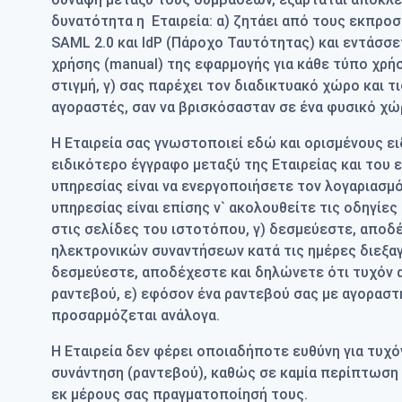
δυνατότητα η Εταιρεία: α) ζητάει από τους εκπρο
SAML 2.0 και IdP (Πάροχο Ταυτότητας) και εντάσσε
χρήσης (manual) της εφαρμογής για κάθε τύπο χρή
στιγμή, γ) σας παρέχει τον διαδικτυακό χώρο και τ
αγοραστές, σαν να βρισκόσασταν σε ένα φυσικό χώ
Η Εταιρεία σας γνωστοποιεί εδώ και ορισμένους ε
ειδικότερο έγγραφο μεταξύ της Εταιρείας και του 
υπηρεσίας είναι να ενεργοποιήσετε τον λογαριασμό 
υπηρεσίας είναι επίσης ν` ακολουθείτε τις οδηγίε
στις σελίδες του ιστοτόπου, γ) δεσμεύεστε, αποδ
ηλεκτρονικών συναντήσεων κατά τις ημέρες διεξαγ
δεσμεύεστε, αποδέχεστε και δηλώνετε ότι τυχόν 
ραντεβού, ε)
εφόσον ένα ραντεβού σας με αγοραστ
προσαρμόζεται ανάλογα.
Η Εταιρεία δεν φέρει οποιαδήποτε ευθύνη για τυχ
συνάντηση (ραντεβού), καθώς σε καμία περίπτωση δ
εκ μέρους σας πραγματοποίησή τους.