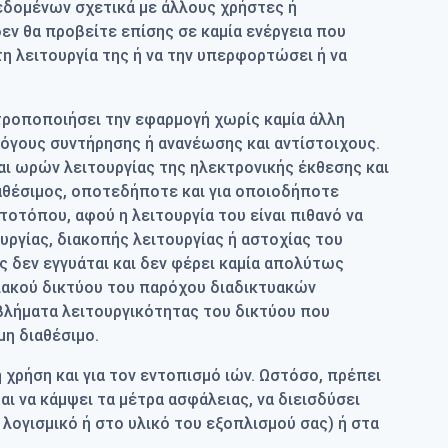
εδομένων σχετικά με άλλους χρήστες ή
ν θα προβείτε επίσης σε καμία ενέργεια που
τη λειτουργία της ή να την υπερφορτώσει ή να
α τροποποιήσει την εφαρμογή χωρίς καμία άλλη
λόγους συντήρησης ή ανανέωσης και αντίστοιχους.
αι ωρών λειτουργίας της ηλεκτρονικής έκθεσης και
ιαθέσιμος, οποτεδήποτε και για οποιοδήποτε
τοτόπου, αφού η λειτουργία του είναι πιθανό να
ργίας, διακοπής λειτουργίας ή αστοχίας του
ης δεν εγγυάται και δεν φέρει καμία απολύτως
νιακού δικτύου του παρόχου διαδικτυακών
οβλήματα λειτουργικότητας του δικτύου που
μη διαθέσιμο.
χρήση και για τον εντοπισμό ιών. Ωστόσο, πρέπει
αι να κάμψει τα μέτρα ασφάλειας, να διεισδύσει
λογισμικό ή στο υλικό του εξοπλισμού σας) ή στα