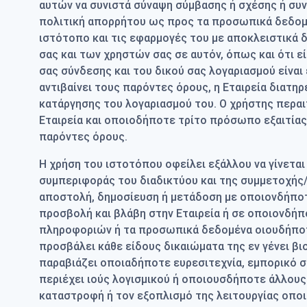
αυτών να συνιστά σύναψη σύμβασης ή σχέσης ή συν
πολιτική απορρήτου ως προς τα προσωπικά δεδομέν
ιστότοπο και τις εφαρμογές του με αποκλειστικά δ
σας και των χρηστών σας σε αυτόν, όπως και ότι 
σας σύνδεσης και του δικού σας λογαριασμού είνα
αντιβαίνει τους παρόντες όρους, η Εταιρεία διατη
κατάργησης του λογαριασμού του. Ο χρήστης περαι
Εταιρεία και οποιοδήποτε τρίτο πρόσωπο εξαιτία
παρόντες όρους.
Η χρήση του ιστοτόπου οφείλει εξάλλου να γίνετα
συμπεριφοράς του διαδικτύου και της συμμετοχής/
αποστολή, δημοσίευση ή μετάδοση με οποιονδήποτ
προσβολή και βλάβη στην Εταιρεία ή σε οποιονδήπο
πληροφοριών ή τα προσωπικά δεδομένα οιουδήποτε
προσβάλει κάθε είδους δικαιώματα της εν γένει βι
παραβιάζει οποιαδήποτε ευρεσιτεχνία, εμπορικό σή
περιέχει ιούς λογισμικού ή οποιουσδήποτε άλλους
καταστροφή ή τον εξοπλισμό της λειτουργίας οποι