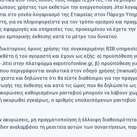
σώπους χρήστες των εκθετών την ενεργοποίηση Jitsi λογα
ται στο γονέα-λογαριασμό της Εταιρείας στον Πάροχο Υπηρε
στη, για να πληροφορείστε για τον τρόπο ορισμού και πρ
ις εφαρμογές και υπηρεσίες του, προκειμένου να έχετε την 
ρο εμπορικής έκθεσης κατά το μέτρο του δυνατού.
ιδικότερους όρους χρήσης της συγκεκριμένης Β2Β υπηρεσία
εκθέτη ή του αγοραστή και έχουν ως εξής: α) προϋπόθεση γ
Jitsi στην πλατφόρμα expotrofonline.gr, β) προϋπόθεση γι
ς που περιγράφονται αναλυτικά στον οδηγό χρήσης (manual
έχεστε και δηλώνετε ότι θα είστε διαθέσιμοι για την πρα
ωγής της έκθεσης και κατά τις ώρες που θα δηλώσετε ως 
ακυρώσεις καθορισμένων ραντεβού μπορούν να λάβουν χώρα
ή ακυρωθεί εγκαίρως, ο αριθμός υπολειπόμενων ραντεβού
όν ακυρώσεις, μη πραγματοποίηση ή έλλειψη διαθεσιμότητα
εν αναλαμβάνει τη μεσιτεία αυτών των συναντήσεων, παρά 