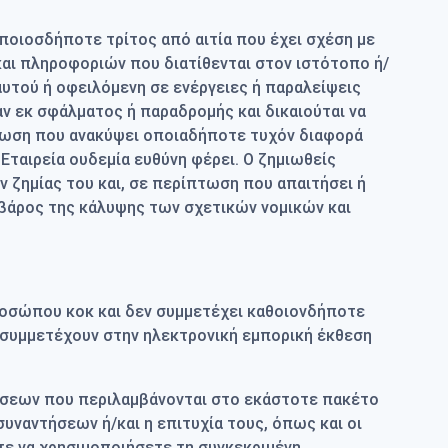
οποιοσδήποτε τρίτος από αιτία που έχει σχέση με
/και πληροφοριών που διατίθενται στον ιστότοπο ή/
υτού ή οφειλόμενη σε ενέργειες ή παραλείψεις
ν εκ σφάλματος ή παραδρομής και δικαιούται να
τωση που ανακύψει οποιαδήποτε τυχόν διαφορά
ταιρεία ουδεμία ευθύνη φέρει. Ο ζημιωθείς
 ζημίας του και, σε περίπτωση που απαιτήσει ή
ο βάρος της κάλυψης των σχετικών νομικών και
ροσώπου κοκ και δεν συμμετέχει καθοιονδήποτε
συμμετέχουν στην ηλεκτρονική εμπορική έκθεση
ντήσεων που περιλαμβάνονται στο εκάστοτε πακέτο
ναντήσεων ή/και η επιτυχία τους, όπως και οι
τε να χρησιμοποιήσετε τη συγκεκριμένη