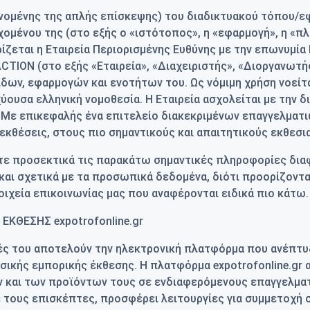
ανομένης της απλής επίσκεψης) του διαδικτυακού τόπου/
χομένου της (στο εξής ο «ιστότοπος», η «εφαρμογή», η «πλ
αχειρίζεται η Εταιρεία Περιορισμένης Ευθύνης με την επων
TION (στο εξής «Εταιρεία», «Διαχειριστής», «Διοργανωτής
λίδων, εφαρμογών και ενοτήτων του. Ως νόμιμη χρήση νοε
ύουσα ελληνική νομοθεσία. Η Εταιρεία ασχολείται με την 
. Με επικεφαλής ένα επιτελείο διακεκριμένων επαγγελματι
 εκθέσεις, στους πιο σημαντικούς και απαιτητικούς εκθεσ
τε προσεκτικά τις παρακάτω σημαντικές πληροφορίες διαφ
και σχετικά με τα προσωπικά δεδομένα, διότι προορίζοντα
οιχεία επικοινωνίας μας που αναφέρονται ειδικά πιο κάτω.
ΚΘΕΣΗΣ expotrofonline.gr
ές του αποτελούν την ηλεκτρονική πλατφόρμα που ανέπτυξε 
υσικής εμπορικής έκθεσης. Η πλατφόρμα expotrofonline.gr
και των προϊόντων τους σε ενδιαφερόμενους επαγγελματίε
 τους επισκέπτες, προσφέρει λειτουργίες για συμμετοχή