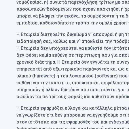
νομοθεσίας, η) συνιστά παρενόχληση τρίτων με ο
προσωπικών δεδομένων που έχουν αποκτηθεί ή χρη
μπορεί να βλάψει την εικόνα, τα συμφέροντα ή τα δ
εμποδίσει καθοιονδήποτε τρόπο την ομαλή χρήση 
Η Εταιρεία διατηρεί το δικαίωμα ν` αποσύρει ή μη
ειδοποίησή σας, καθώς και ν` αποκλείει την πρόσβ
Η Εταιρεία δεν υποχρεούται να καθιστά τον ιστότ
δεν φέρει καμία ευθύνη σε περίπτωση που για οπο
χρονικό διάστημα. Η Εταιρεία δεν εγγυάται τη συνε
επηρεαστεί από εξωτερικούς παράγοντες και ως εκ
υλικού (hardware) ή του λογισμικού (software) που
ευθύνη για την ποιότητα, επάρκεια και ασφάλεια 
υπηρεσιών ή άλλων δικτύων που απαιτούνται για τ
οφείλονται σε τρίτους φορείς και καθιστούν πρόσκ
Η Εταιρεία εφαρμόζει εύλογα και κατάλληλα μέτρα 
να γνωρίζετε ότι δεν μπορούμε να εγγυηθούμε ότι ο
στον ιστότοπο και τις εφαρμογές του και ενδεχομ
δεδομένα και τα αρχεία του υπολογιστή σας κατά τ