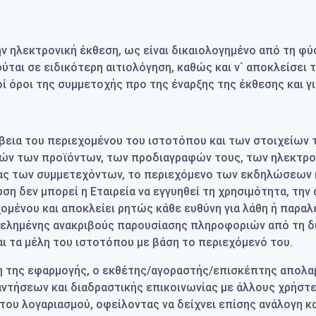
 ηλεκτρονική έκθεση, ως είναι δικαιολογημένο από τη φύσ
ται σε ειδικότερη αιτιολόγηση, καθώς και ν` αποκλείσει 
ί όροι της συμμετοχής προ της έναρξης της έκθεσης και γ
ρίβεια του περιεχομένου του ιστοτόπου και των στοιχείων
ών των προϊόντων, των προδιαγραφών τους, των ηλεκτρο
ς των συμμετεχόντων, το περιεχόμενο των εκδηλώσεων και
η δεν μπορεί η Εταιρεία να εγγυηθεί τη χρησιμότητα, την 
ομένου και αποκλείει ρητώς κάθε ευθύνη για λάθη ή παραλ
θελημένης ανακριβούς παρουσίασης πληροφοριών από τη δικ
ι τα μέλη του ιστοτόπου με βάση το περιεχόμενό του.
τη της εφαρμογής, ο εκθέτης/αγοραστής/επισκέπτης απολ
τήσεων και διαδραστικής επικοινωνίας με άλλους χρήστες 
ου λογαριασμού, οφείλοντας να δείχνει επίσης ανάλογη κα