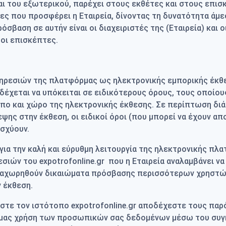
 του εξωτερικού, παρέχει στους εκθέτες και στους επισ
ες που προσφέρει η Εταιρεία, δίνοντας τη δυνατότητα άμε
βαση σε αυτήν είναι οι διαχειριστές της (Εταιρεία) και ο
 οι επισκέπτες.
πηρεσιών της πλατφόρμας ως ηλεκτρονικής εμπορικής έκθ
νδέχεται να υπόκειται σε ειδικότερους όρους, τους οποί
πο και χώρο της ηλεκτρονικής έκθεσης. Σε περίπτωση δ
ψης στην έκθεση, οι ειδικοί όροι (που μπορεί να έχουν α
σχύουν.
για την καλή και εύρυθμη λειτουργία της ηλεκτρονικής πλ
ιών του expotrofonline.gr που η Εταιρεία αναλαμβάνει να
αχωρηθούν δικαιώματα πρόσβασης περισσότερων χρηστών, 
 έκθεση.
στε τον ιστότοπο expotrofonline.gr αποδέχεστε τους παρό
ς μας χρήση των προσωπικών σας δεδομένων μέσω του συ