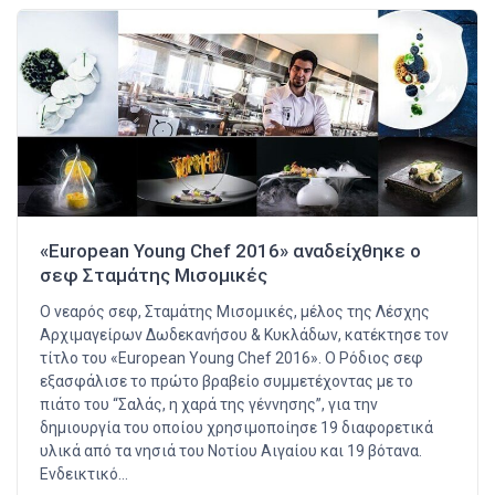
«European Young Chef 2016» αναδείχθηκε ο
σεφ Σταμάτης Μισομικές
Ο νεαρός σεφ, Σταμάτης Μισομικές, μέλος της Λέσχης
Αρχιμαγείρων Δωδεκανήσου & Κυκλάδων, κατέκτησε τον
τίτλο του «European Young Chef 2016». Ο Ρόδιος σεφ
εξασφάλισε το πρώτο βραβείο συμμετέχοντας με το
πιάτο του “Σαλάς, η χαρά της γέννησης”, για την
δημιουργία του οποίου χρησιμοποίησε 19 διαφορετικά
υλικά από τα νησιά του Νοτίου Αιγαίου και 19 βότανα.
Ενδεικτικό…