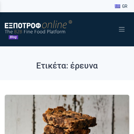
GR
Ετικέτα: έρευνα