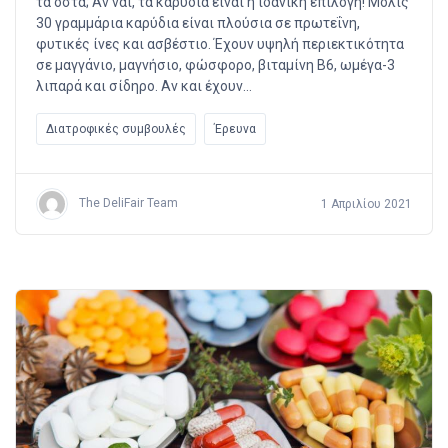
τα οστά; Αν ναι, τα καρύδια είναι η ιδανική επιλογή! Μόλις
30 γραμμάρια καρύδια είναι πλούσια σε πρωτεΐνη,
φυτικές ίνες και ασβέστιο. Έχουν υψηλή περιεκτικότητα
σε μαγγάνιο, μαγνήσιο, φώσφορο, βιταμίνη Β6, ωμέγα-3
λιπαρά και σίδηρο. Αν και έχουν…
Διατροφικές συμβουλές
Έρευνα
The DeliFair Team
1 Απριλίου 2021