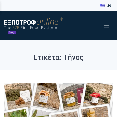
GR
Ετικέτα: Τήνος