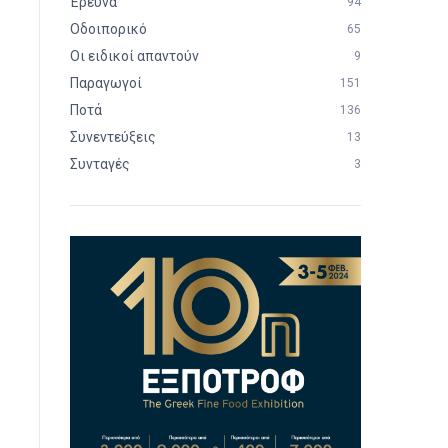
Έρευνα
94
Οδοιπορικό
65
Οι ειδικοί απαντούν
9
Παραγωγοί
151
Ποτά
136
Συνεντεύξεις
13
Συνταγές
3