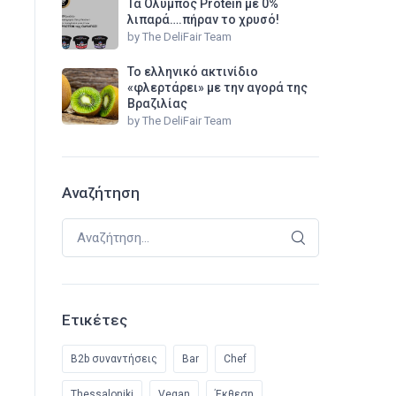
Τα Όλυμπος Protein με 0%
λιπαρά….πήραν το χρυσό!
by
The DeliFair Team
Το ελληνικό ακτινίδιο
«φλερτάρει» με την αγορά της
Βραζιλίας
by
The DeliFair Team
Αναζήτηση
Αναζήτηση για:
Ετικέτες
B2b συναντήσεις
Bar
Chef
Thessaloniki
Vegan
Έκθεση