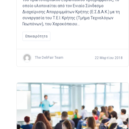
οποίο υλοποιείται από τον Ενιαίο Σύνδεσμο
Διαχείρισης Απορριμμάτων Κρήτης (Ε.Σ.Δ.Α.Κ.) με τη
συνεργασία του Τ.Ε.Ι. Κρήτης (Τμήμα Τεχνολόγων
Γεωπόνων), του Χαροκόπειου…
Επικαιρότητα
The DeliFair Team
22 Μαρτίου 2018