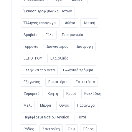
Έκθεση Τροφίμων και Ποτών
Έλληνες παραγωγοί
Αθήνα
Αττική
Βραβεία
Γάλα
Γαστρονομία
Γερμανία
Διαγωνισμός
Διατροφή
ΕΞΠΟΤΡΟΦ
Ελαιόλαδο
Ελληνικά προϊόντα
Ελληνικά τρόφιμα
Εξαγωγές
Εστιατόρια
Εστιατόριο
Ζυμαρικά
Κρήτη
Κρασί
Κυκλάδες
Μέλι
Μπύρα
Οίνος
Παραγωγοί
Περιφέρεια Νοτίου Αιγαίου
Ποτά
Ρόδος
Σαντορίνη
Σεφ
Σύρος