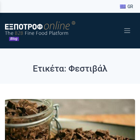
GR
Ετικέτα: Φεστιβάλ