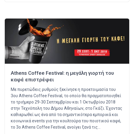
Athens Coffee Festival: η μεγάλη γιορτή του
καφέ επιστρέφει
Με πυρετώδεις ρυθμούς ξεκίνησε η προετοιμασία του
3ου Athens Coffee Festival, το οποίο θα πραγµατοποιηθεί
το τριήµερο 29-30 Σεπτεµβρίου και 1 Οκτωβρίου 2018
στην Τεχνόπολη του ∆ήµου Αθηναίων, στο Γκάζι. Έχοντας
καθιερωθεί ως ένα από τα σημαντικότερα εμπορικά και
κοινωνικά events για την κουλτούρα του ποιοτικού καφέ,
το 3ο Athens Coffee Festival, ανοίγει ξανά τις…