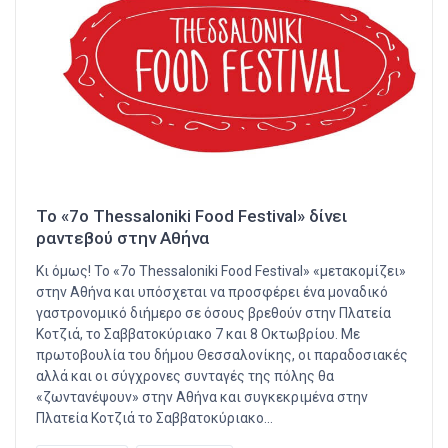
Το «7ο Thessaloniki Food Festival» δίνει
ραντεβού στην Αθήνα
Κι όμως! Το «7ο Thessaloniki Food Festival» «μετακομίζει»
στην Αθήνα και υπόσχεται να προσφέρει ένα μοναδικό
γαστρονομικό διήμερο σε όσους βρεθούν στην Πλατεία
Κοτζιά, το Σαββατοκύριακο 7 και 8 Οκτωβρίου. Με
πρωτοβουλία του δήμου Θεσσαλονίκης, οι παραδοσιακές
αλλά και οι σύγχρονες συνταγές της πόλης θα
«ζωντανέψουν» στην Αθήνα και συγκεκριμένα στην
Πλατεία Κοτζιά το Σαββατοκύριακο…