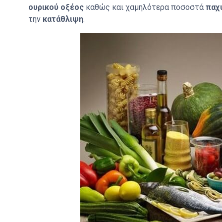
ουρικού οξέος
καθώς και χαμηλότερα ποσοστά
παχ
την
κατάθλιψη
.