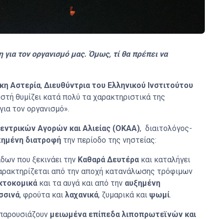
για τον οργανισμό μας. Όμως, τί θα πρέπει να
κη Αστερία
,
Διευθύντρια του Ελληνικού Ινστιτούτου
στή θυμίζει κατά πολύ τα χαρακτηριστικά της
για τον οργανισμό».
εντρικών Αγορών και Αλιείας (OKAA)
, διαιτολόγος-
πημένη διατροφή
την περίοδο της νηστείας:
δων που ξεκινάει την
Καθαρά Δευτέρα
και καταλήγει
χαρακτηρίζεται από την αποχή κατανάλωσης τρόφιμων
κτοκομικά
και τα αυγά και από την
αυξημένη
σσινά
, φρούτα και
λαχανικά
, ζυμαρικά και
ψωμί
.
παρουσιάζουν
μειωμένα επίπεδα λιποπρωτεϊνών και