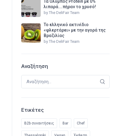
Τα Όλυμπος Protein με 0%
λιπαρά….πήραν το χρυσό!
by
The DeliFair Team
Το ελληνικό ακτινίδιο
«φλερτάρει» με την αγορά της
Βραζιλίας
by
The DeliFair Team
Αναζήτηση
Αναζήτηση για:
Ετικέτες
B2b συναντήσεις
Bar
Chef
Thessaloniki
Vegan
Έκθεση