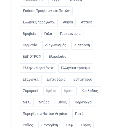
Έκθεση Τροφίμων και Ποτών
Έλληνες παραγωγοί
Αθήνα
Αττική
Βραβεία
Γάλα
Γαστρονομία
Γερμανία
Διαγωνισμός
Διατροφή
ΕΞΠΟΤΡΟΦ
Ελαιόλαδο
Ελληνικά προϊόντα
Ελληνικά τρόφιμα
Εξαγωγές
Εστιατόρια
Εστιατόριο
Ζυμαρικά
Κρήτη
Κρασί
Κυκλάδες
Μέλι
Μπύρα
Οίνος
Παραγωγοί
Περιφέρεια Νοτίου Αιγαίου
Ποτά
Ρόδος
Σαντορίνη
Σεφ
Σύρος