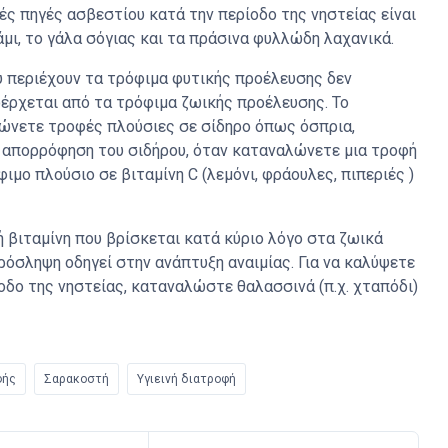
ές πηγές ασβεστίου κατά την περίοδο της νηστείας είναι
άμι, το γάλα σόγιας και τα πράσινα φυλλώδη λαχανικά.
υ περιέχουν τα τρόφιμα φυτικής προέλευσης δεν
οέρχεται από τα τρόφιμα ζωικής προέλευσης. Το
λώνετε τροφές πλούσιες σε σίδηρο όπως όσπρια,
ν απορρόφηση του σιδήρου, όταν καταναλώνετε μια τροφή
ιμο πλούσιο σε βιταμίνη C (λεμόνι, φράουλες, πιπεριές )
ή βιταμίνη που βρίσκεται κατά κύριο λόγο στα ζωικά
πρόσληψη οδηγεί στην ανάπτυξη αναιμίας. Για να καλύψετε
ίοδο της νηστείας, καταναλώστε θαλασσινά (π.χ. χταπόδι)
φής
Σαρακοστή
Υγιεινή διατροφή