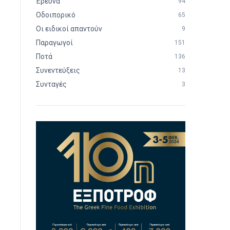
Έρευνα
94
Οδοιπορικό
65
Οι ειδικοί απαντούν
9
Παραγωγοί
151
Ποτά
136
Συνεντεύξεις
13
Συνταγές
3