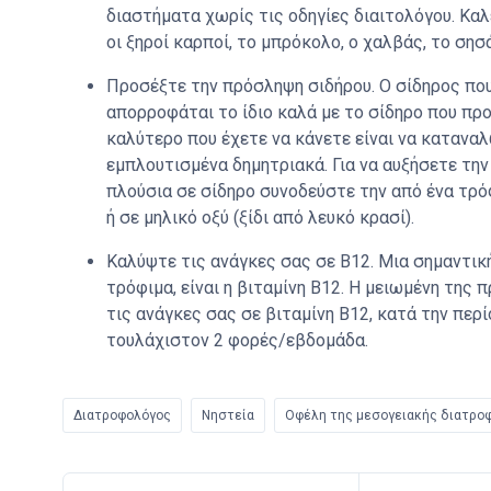
διαστήματα χωρίς τις οδηγίες διαιτολόγου. Καλ
οι ξηροί καρποί, το μπρόκολο, ο χαλβάς, το σησ
Προσέξτε την πρόσληψη σιδήρου. Ο σίδηρος πο
απορροφάται το ίδιο καλά με το σίδηρο που πρ
καλύτερο που έχετε να κάνετε είναι να κατανα
εμπλουτισμένα δημητριακά. Για να αυξήσετε τη
πλούσια σε σίδηρο συνοδεύστε την από ένα τρόφ
ή σε μηλικό οξύ (ξίδι από λευκό κρασί).
Καλύψτε τις ανάγκες σας σε Β12. Μια σημαντικ
τρόφιμα, είναι η βιταμίνη Β12. Η μειωμένη της 
τις ανάγκες σας σε βιταμίνη Β12, κατά την περ
τουλάχιστον 2 φορές/εβδομάδα.
Διατροφολόγος
Νηστεία
Οφέλη της μεσογειακής διατρο