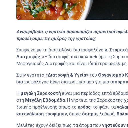
Αναμφίβολα, η νηστεία παρουσιάζει σημαντικά οφέλη 
προσέξουμε τις ημέρες της νηστείας;
Σύμφωνα με τη διαιτολόγο-διατροφολόγο
κ. Σταματά
Διατροφής
: «Η διατροφή που ακολουθούμε τη Σαρακο
Μεσογειακής Διατροφής και είναι ιδιαίτερα ωφέλιμη 
Στην ενότητα
«Διατροφή & Υγεία»
του
Οργανισμού Κ
διατροφολόγος δίνει διατροφικά tips για μια
ισορρο
Η
μεγάλη Σαρακοστή
είναι μια περίοδος επτά εβδομά
στη
Μεγάλη Εβδομάδα
. Η νηστεία της Σαρακοστής 
ζωικής προέλευσης όπως το
κρέας
, το ψάρι, τα
γαλα
κατανάλωση τροφίμων
, όπως
όσπρια
, λαδερά,
θαλα
Μελέτες έχουν δείξει πως τα άτομα που
νηστεύουν