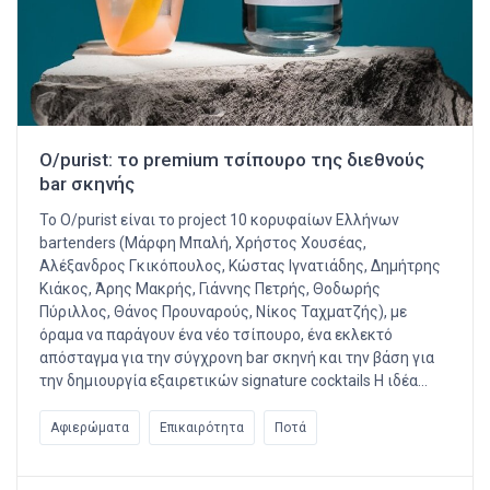
O/purist: το premium τσίπουρο της διεθνούς
bar σκηνής
Το O/purist είναι το project 10 κορυφαίων Ελλήνων
bartenders (Μάρφη Μπαλή, Χρήστος Χουσέας,
Αλέξανδρος Γκικόπουλος, Κώστας Ιγνατιάδης, Δημήτρης
Κιάκος, Άρης Μακρής, Γιάννης Πετρής, Θοδωρής
Πύριλλος, Θάνος Προυναρούς, Νίκος Ταχματζής), με
όραμα να παράγουν ένα νέο τσίπουρο, ένα εκλεκτό
απόσταγμα για την σύγχρονη bar σκηνή και την βάση για
την δημιουργία εξαιρετικών signature cocktails Η ιδέα…
Αφιερώματα
Επικαιρότητα
Ποτά