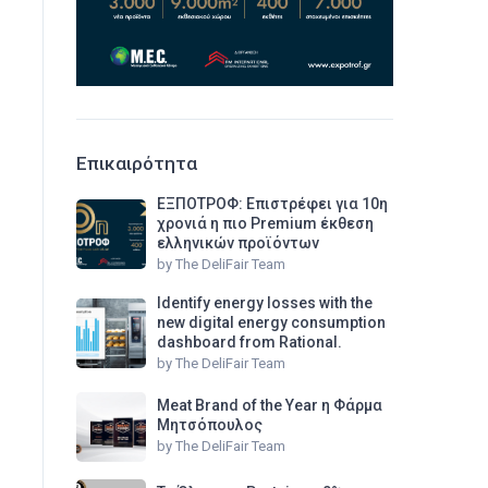
Επικαιρότητα
ΕΞΠΟΤΡΟΦ: Επιστρέφει για 10η
χρονιά η πιο Premium έκθεση
ελληνικών προϊόντων
by
The DeliFair Team
Identify energy losses with the
new digital energy consumption
dashboard from Rational.
by
The DeliFair Team
Meat Brand of the Year η Φάρμα
Μητσόπουλος
by
The DeliFair Team