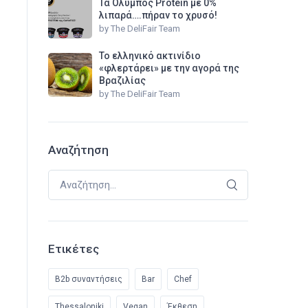
Τα Όλυμπος Protein με 0%
λιπαρά….πήραν το χρυσό!
by
The DeliFair Team
Το ελληνικό ακτινίδιο
«φλερτάρει» με την αγορά της
Βραζιλίας
by
The DeliFair Team
Αναζήτηση
Αναζήτηση για:
Ετικέτες
B2b συναντήσεις
Bar
Chef
Thessaloniki
Vegan
Έκθεση