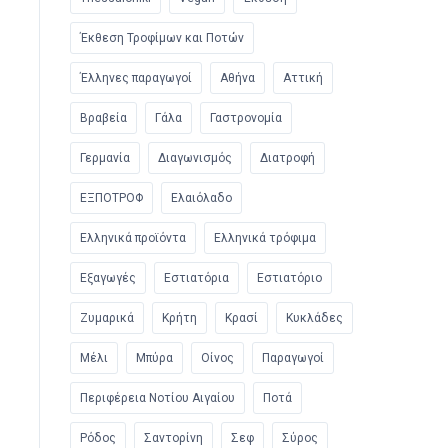
Έκθεση Τροφίμων και Ποτών
Έλληνες παραγωγοί
Αθήνα
Αττική
Βραβεία
Γάλα
Γαστρονομία
Γερμανία
Διαγωνισμός
Διατροφή
ΕΞΠΟΤΡΟΦ
Ελαιόλαδο
Ελληνικά προϊόντα
Ελληνικά τρόφιμα
Εξαγωγές
Εστιατόρια
Εστιατόριο
Ζυμαρικά
Κρήτη
Κρασί
Κυκλάδες
Μέλι
Μπύρα
Οίνος
Παραγωγοί
Περιφέρεια Νοτίου Αιγαίου
Ποτά
Ρόδος
Σαντορίνη
Σεφ
Σύρος