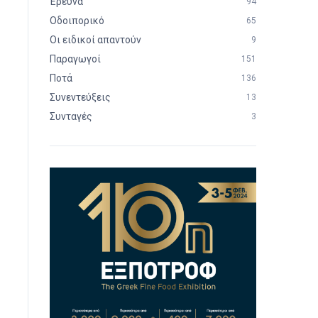
Έρευνα
94
Οδοιπορικό
65
Οι ειδικοί απαντούν
9
Παραγωγοί
151
Ποτά
136
Συνεντεύξεις
13
Συνταγές
3