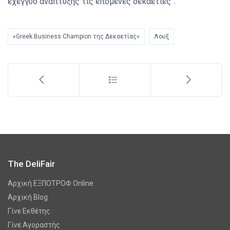
εχέγγυο ανάπτυξης τις επόμενες δεκαετίες”.
«Greek Business Champion της Δεκαετίας»
Λουξ
The DeliFair
Αρχική ΕΞΠΟΤΡΟΦ Online
Αρχική Blog
Γίνε Εκθέτης
Γίνε Αγοραστής