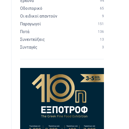
Έρευνα
94
Οδοιπορικό
65
Οι ειδικοί απαντούν
9
Παραγωγοί
151
Ποτά
136
Συνεντεύξεις
13
Συνταγές
3