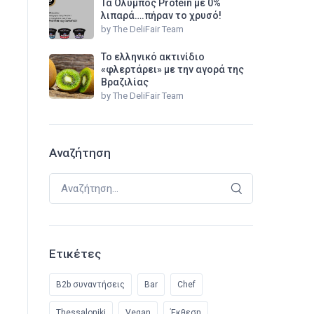
Τα Όλυμπος Protein με 0%
λιπαρά….πήραν το χρυσό!
by
The DeliFair Team
Το ελληνικό ακτινίδιο
«φλερτάρει» με την αγορά της
Βραζιλίας
by
The DeliFair Team
Αναζήτηση
Αναζήτηση για:
Ετικέτες
B2b συναντήσεις
Bar
Chef
Thessaloniki
Vegan
Έκθεση