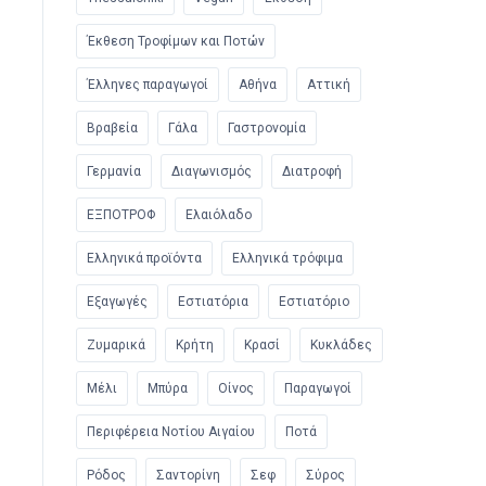
Έκθεση Τροφίμων και Ποτών
Έλληνες παραγωγοί
Αθήνα
Αττική
Βραβεία
Γάλα
Γαστρονομία
Γερμανία
Διαγωνισμός
Διατροφή
ΕΞΠΟΤΡΟΦ
Ελαιόλαδο
Ελληνικά προϊόντα
Ελληνικά τρόφιμα
Εξαγωγές
Εστιατόρια
Εστιατόριο
Ζυμαρικά
Κρήτη
Κρασί
Κυκλάδες
Μέλι
Μπύρα
Οίνος
Παραγωγοί
Περιφέρεια Νοτίου Αιγαίου
Ποτά
Ρόδος
Σαντορίνη
Σεφ
Σύρος