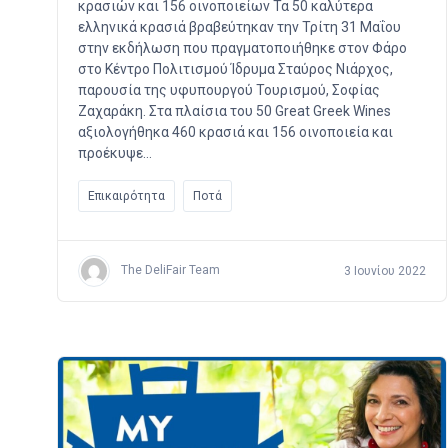
κρασιών και 156 οινοποιείων Τα 50 καλύτερα
ελληνικά κρασιά βραβεύτηκαν την Τρίτη 31 Μαΐου
στην εκδήλωση που πραγματοποιήθηκε στον Φάρο
στο Kέντρο Πολιτισμού Ίδρυμα Σταύρος Νιάρχος,
παρουσία της υφυπουργού Τουρισμού, Σοφίας
Ζαχαράκη. Στα πλαίσια του 50 Great Greek Wines
αξιολογήθηκα 460 κρασιά και 156 οινοποιεία και
προέκυψε…
Επικαιρότητα
Ποτά
The DeliFair Team
3 Ιουνίου 2022