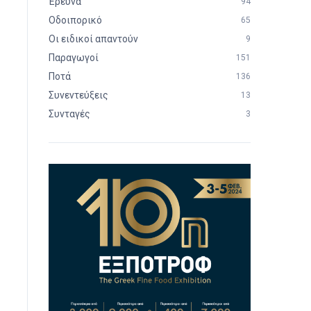
Έρευνα
94
Οδοιπορικό
65
Οι ειδικοί απαντούν
9
Παραγωγοί
151
Ποτά
136
Συνεντεύξεις
13
Συνταγές
3