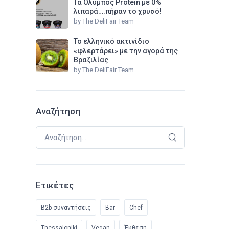
Τα Όλυμπος Protein με 0%
λιπαρά….πήραν το χρυσό!
by
The DeliFair Team
Το ελληνικό ακτινίδιο
«φλερτάρει» με την αγορά της
Βραζιλίας
by
The DeliFair Team
Αναζήτηση
Αναζήτηση για:
Ετικέτες
B2b συναντήσεις
Bar
Chef
Thessaloniki
Vegan
Έκθεση