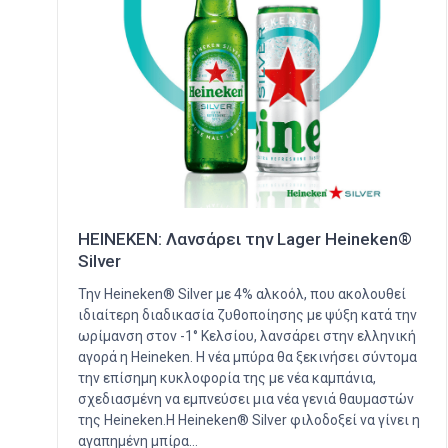
HEINEKEN: Λανσάρει την Lager Heineken®
Silver
Την Heineken® Silver με 4% αλκοόλ, που ακολουθεί
ιδιαίτερη διαδικασία ζυθοποίησης με ψύξη κατά την
ωρίμανση στον -1° Κελσίου, λανσάρει στην ελληνική
αγορά η Heineken. Η νέα μπύρα θα ξεκινήσει σύντομα
την επίσημη κυκλοφορία της με νέα καμπάνια,
σχεδιασμένη να εμπνεύσει μια νέα γενιά θαυμαστών
της Heineken.Η Heineken® Silver φιλοδοξεί να γίνει η
αγαπημένη μπίρα…