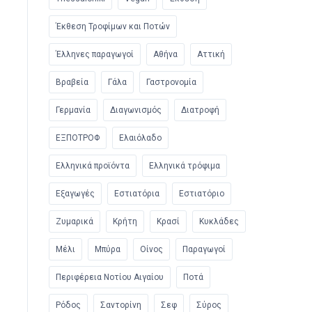
Έκθεση Τροφίμων και Ποτών
Έλληνες παραγωγοί
Αθήνα
Αττική
Βραβεία
Γάλα
Γαστρονομία
Γερμανία
Διαγωνισμός
Διατροφή
ΕΞΠΟΤΡΟΦ
Ελαιόλαδο
Ελληνικά προϊόντα
Ελληνικά τρόφιμα
Εξαγωγές
Εστιατόρια
Εστιατόριο
Ζυμαρικά
Κρήτη
Κρασί
Κυκλάδες
Μέλι
Μπύρα
Οίνος
Παραγωγοί
Περιφέρεια Νοτίου Αιγαίου
Ποτά
Ρόδος
Σαντορίνη
Σεφ
Σύρος