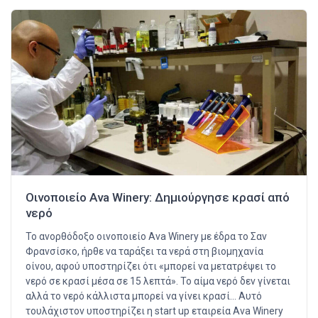
Οινοποιείο Ava Winery: Δημιούργησε κρασί από
νερό
Το ανορθόδοξο οινοποιείο Ava Winery με έδρα το Σαν
Φρανσίσκο, ήρθε να ταράξει τα νερά στη βιομηχανία
οίνου, αφού υποστηρίζει ότι «μπορεί να μετατρέψει το
νερό σε κρασί μέσα σε 15 λεπτά». Το αίμα νερό δεν γίνεται
αλλά το νερό κάλλιστα μπορεί να γίνει κρασί… Αυτό
τουλάχιστον υποστηρίζει η start up εταιρεία Ava Winery