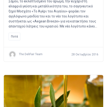
Σάμου, το εκλεπτυσμένο του άρωμα, την ευχάριστη
ελαφριά γεύση και μεταλλικότητα του, το σαγηνευτικό
ξηρό Μοσχάτο «Το Αγέρι του Αιγαίου» φοράει τον
αγγλόφωνο μανδύα του και το νέο του λογότυπο και
συστήνεται ως «Aegean Breeze» για να κατακτήσει τους
απανταχού λάτρεις του κρασιού. Με νέο λογότυπο κάνει…
Ποτά
The DeliFair Team
28 Οκτωβρίου 2016