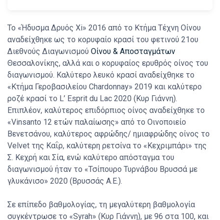
Το «Ήδυσμα Δρυός Xi» 2016 από το Κτήμα Τέχνη Οίνου
αναδείχθηκε ως το κορυφαίο κρασί του φετινού 21ου
Διεθνούς Διαγωνισμού
Οίνου & Αποσταγμάτων
Θεσσαλονίκης, αλλά και ο κορυφαίος ερυθρός οίνος του
διαγωνισμού. Καλύτερο λευκό κρασί αναδείχθηκε το
«Κτήμα Γεροβασιλείου Chardonnay» 2019 και καλύτερο
ροζέ κρασί το L’ Esprit du Lac 2020 (Κυρ Γιάννη).
Επιπλέον, καλύτερος επιδόρπιος οίνος αναδείχθηκε το
«Vinsanto 12 ετών παλαίωσης» από το Οινοποιείο
Βενετσάνου, καλύτερος αφρώδης/ ημιαφρώδης οίνος το
Velvet της Καΐρ, καλύτερη ρετσίνα το «Κεχριμπάρι» της
Σ. Κεχρή και Σία, ενώ καλύτερο απόσταγμα του
διαγωνισμού ήταν το «Τσίπουρο Τυρνάβου Βρυσσά µε
γλυκάνισο» 2020 (Βρυσσάς Α.Ε.).
Σε επίπεδο βαθμολογίας, τη μεγαλύτερη βαθμολογία
συγκέντρωσε το «Syrah» (Κυρ Γιάννη), με 96 στα 100, και