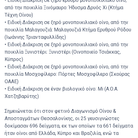
• Ειδική Διάκριση σε ξηρό ερυθρό μονοποικιλιακό οίνο,
από την ποικιλία Ξινόμαυρο: Ήδυσμα Δρυός Xi (Κτήμα
Τέχνη Οίνου)
• Ειδική Διάκριση σε ξηρό μονοποικιλιακό οίνο, από την
ποικιλία Μαλαγουζιά: Μαλαγουζιά Κτήμα Ερυθρού Ρόδου
(Ιωάννης Τριανταφυλλίδης)
• Ειδική Διάκριση σε ξηρό μονοποικιλιακό οίνο, από την
ποικιλία Ξυνιστέρι: Ξυνιστέρι (Οινοποιείο Τσιάκκας,
Κύπρος)
• Ειδική Διάκριση σε ξηρό μονοποικιλιακό οίνο, από την
ποικιλία Μοσχοφίλερο: Πόρτες Μοσχοφίλερο (Σκούρας
ΟΑΑΕ)
• Ειδική Διάκριση σε έναν βιολογικό οίνο: Mi (Α.Ο.Α.
Χατζηβαρύτης)
Σημειώνεται ότι στον φετινό Διαγωνισμό Οίνου &
Αποσταγμάτων Θεσσαλονίκης, οι 25 γευσιγνώστες
δοκίμασαν 696 δείγματα, εκ των οποίων τα 661 δείγματα
ήταν οίνοι από Ελλάδα, Κύπρο και Βραζιλία, ενώ τα