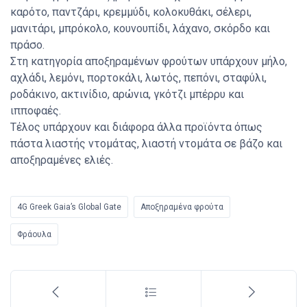
καρότο, παντζάρι, κρεμμύδι, κολοκυθάκι, σέλερι,
μανιτάρι, μπρόκολο, κουνουπίδι, λάχανο, σκόρδο και
πράσο.
Στη κατηγορία αποξηραμένων φρούτων υπάρχουν μήλο,
αχλάδι, λεμόνι, πορτοκάλι, λωτός, πεπόνι, σταφύλι,
ροδάκινο, ακτινίδιο, αρώνια, γκότζι μπέρρυ και
ιπποφαές.
Τέλος υπάρχουν και διάφορα άλλα προϊόντα όπως
πάστα λιαστής ντομάτας, λιαστή ντομάτα σε βάζο και
αποξηραμένες ελιές.
4G Greek Gaia’s Global Gate
Αποξηραμένα φρούτα
Φράουλα