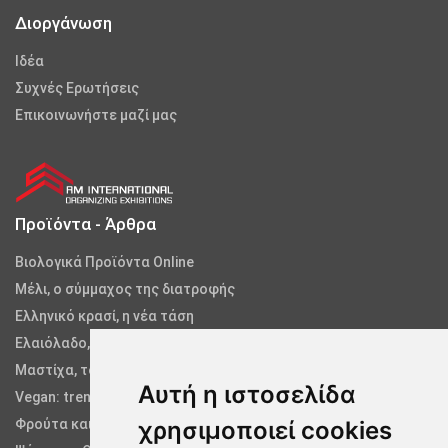
Διοργάνωση
Iδέα
Συχνές Ερωτήσεις
Επικοινωνήστε μαζί μας
Προϊόντα - Άρθρα
Βιολογικά Προϊόντα Online
Μέλι, ο σύμμαχος της διατροφής
Ελληνικό κρασί, η νέα τάση
Ελαιόλαδο, ο υγρός χρυσός
Μαστίχα, το δάκρυ της ελληνικής φύσης
Αυτή η ιστοσελίδα
Vegan: trend ή τρόπος ζωής;
χρησιμοποιεί cookies
Φρούτα και Λαχανικά