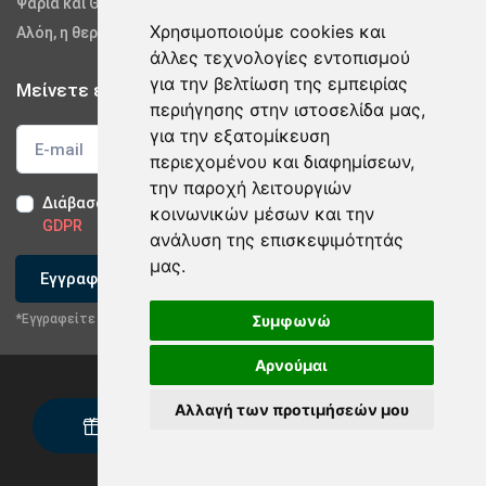
Ψάρια και Θαλασσινά
Χρησιμοποιούμε cookies και
Αλόη, η θεραπευτική
άλλες τεχνολογίες εντοπισμού
για την βελτίωση της εμπειρίας
Μείνετε ενημερωμένοι
περιήγησης στην ιστοσελίδα μας,
για την εξατομίκευση
περιεχομένου και διαφημίσεων,
την παροχή λειτουργιών
Διάβασα και αποδέχομαι τους
Όρους Χρήσης
-
Δήλωση
κοινωνικών μέσων και την
×
GDPR
Επικοινωνήστε με την εταιρία
ανάλυση της επισκεψιμότητάς
μας.
Εγγραφείτε
Στείλτε email
*Εγγραφείτε στο newsletter μας
Συμφωνώ
Επικοινωνήστε μέσω Κινητού
Αρνούμαι
Αλλαγή των προτιμήσεών μου
Ζητήστε Δείγμα
Privacy Policy & GDPR