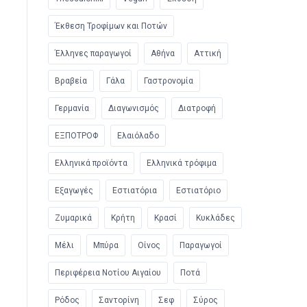
Έκθεση Τροφίμων και Ποτών
Έλληνες παραγωγοί
Αθήνα
Αττική
Βραβεία
Γάλα
Γαστρονομία
Γερμανία
Διαγωνισμός
Διατροφή
ΕΞΠΟΤΡΟΦ
Ελαιόλαδο
Ελληνικά προϊόντα
Ελληνικά τρόφιμα
Εξαγωγές
Εστιατόρια
Εστιατόριο
Ζυμαρικά
Κρήτη
Κρασί
Κυκλάδες
Μέλι
Μπύρα
Οίνος
Παραγωγοί
Περιφέρεια Νοτίου Αιγαίου
Ποτά
Ρόδος
Σαντορίνη
Σεφ
Σύρος