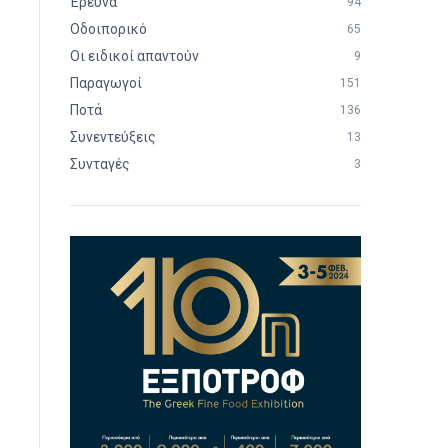
Έρευνα
94
Οδοιπορικό
65
Οι ειδικοί απαντούν
9
Παραγωγοί
151
Ποτά
136
Συνεντεύξεις
13
Συνταγές
3