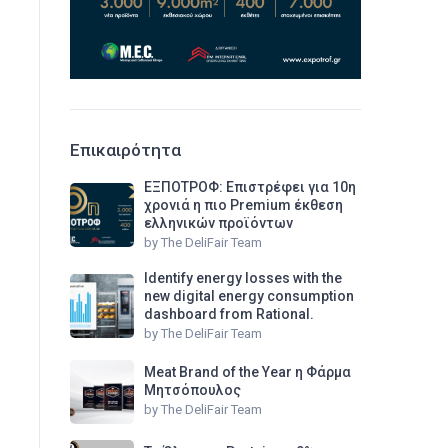
Επικαιρότητα
ΕΞΠΟΤΡΟΦ: Επιστρέφει για 10η
χρονιά η πιο Premium έκθεση
ελληνικών προϊόντων
by
The DeliFair Team
Identify energy losses with the
new digital energy consumption
dashboard from Rational.
by
The DeliFair Team
Meat Brand of the Year η Φάρμα
Μητσόπουλος
by
The DeliFair Team