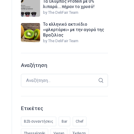
Τα Όλυμπος Protein με 0%
λιπαρά….πήραν το χρυσό!
by
The DeliFair Team
Το ελληνικό ακτινίδιο
«φλερτάρει» με την αγορά της
Βραζιλίας
by
The DeliFair Team
Αναζήτηση
Αναζήτηση για:
Ετικέτες
B2b συναντήσεις
Bar
Chef
Thessaloniki
Vegan
Έκθεση