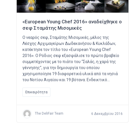
«European Young Chef 2016» αναδείχθηκε ο
σεφ Σταμάτης Μισομικές
Ο νεαρός σεφ, Σταμάτης Μισομικές, μέλος της
Λέσχης Αρχιμαγείρων Δωδεκανήσου & Κυκλάδων,
κατέκτησε τον τίτλο του «European Young Chef
2016». Ο Ρόδιος σεφ εξασφάλισε το πρώτο βραβείο
συμμετέχοντας με το πιάτο του “Σαλάς, η χαρά της
γέννησης”, για την δημιουργία του οποίου
χρησιμοποίησε 19 διαφορετικά υλικά από τα νησιά
του Νοτίου Αιγαίου και 19 βότανα. Ενδεικτικό…
Επικαιρότητα
The DeliFair Team
6 Δεκεμβρίου 2016