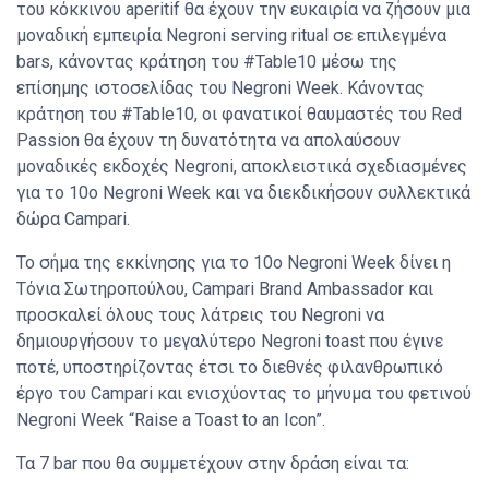
του κόκκινου aperitif θα έχουν την ευκαιρία να ζήσουν μια
μοναδική εμπειρία Negroni serving ritual σε επιλεγμένα
bars, κάνοντας κράτηση του #Table10 μέσω της
επίσημης ιστοσελίδας του Negroni Week. Κάνοντας
κράτηση του #Table10, οι φανατικοί θαυμαστές του Red
Passion θα έχουν τη δυνατότητα να απολαύσουν
μοναδικές εκδοχές Negroni, αποκλειστικά σχεδιασμένες
για το 10o Negroni Week και να διεκδικήσουν συλλεκτικά
δώρα Campari.
Το σήμα της εκκίνησης για το 10ο Negroni Week δίνει η
Tόνια Σωτηροπούλου, Campari Brand Ambassador και
προσκαλεί όλους τους λάτρεις του Negroni να
δημιουργήσουν το μεγαλύτερο Negroni toast που έγινε
ποτέ, υποστηρίζοντας έτσι το διεθνές φιλανθρωπικό
έργο του Campari και ενισχύοντας το μήνυμα του φετινού
Negroni Week “Raise a Toast to an Icon”.
Τα 7 bar που θα συμμετέχουν στην δράση είναι τα: