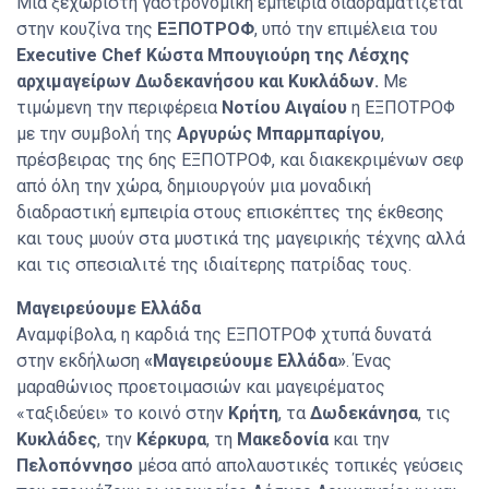
Μία ξεχωριστή γαστρονομική εμπειρία διαδραματίζεται
στην κουζίνα της
ΕΞΠΟΤΡΟΦ
, υπό την επιμέλεια του
Executive Chef Κώστα Μπουγιούρη της Λέσχης
αρχιμαγείρων Δωδεκανήσου και Κυκλάδων.
Με
τιμώμενη την περιφέρεια
Νοτίου Αιγαίου
η ΕΞΠΟΤΡΟΦ
με την συμβολή της
Αργυρώς Μπαρμπαρίγου
,
πρέσβειρας της 6ης ΕΞΠΟΤΡΟΦ, και διακεκριμένων σεφ
από όλη την χώρα, δημιουργούν μια μοναδική
διαδραστική εμπειρία στους επισκέπτες της έκθεσης
και τους μυούν στα μυστικά της μαγειρικής τέχνης αλλά
και τις σπεσιαλιτέ της ιδιαίτερης πατρίδας τους.
Μαγειρεύουμε Ελλάδα
Αναμφίβολα, η καρδιά της ΕΞΠΟΤΡΟΦ χτυπά δυνατά
στην εκδήλωση
«Μαγειρεύουμε Ελλάδα»
. Ένας
μαραθώνιος προετοιμασιών και μαγειρέματος
«ταξιδεύει» το κοινό στην
Κρήτη
, τα
Δωδεκάνησα
, τις
Κυκλάδες
, την
Κέρκυρα
, τη
Μακεδονία
και την
Πελοπόννησο
μέσα από απολαυστικές τοπικές γεύσεις