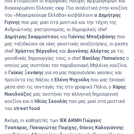
που ετοιμάζουν οι κορυφαίες Λέσχες Αρχιμαγείρων και
διακεκριμένοι Έλληνες σεφ. Πιο αναλυτικά στην κουζίνα
του «Μαγειρεύουμε Ελλάδα» εισβάλλουν
ο Δημήτρης
Γιγίνης
που μας μυεί στα μυστικά και την τέχνη της
Ανδριώτικης γαστρονομίας, οι δημοφιλείς chef
Δημήτρης Σκαρμούτσος
και
Γιάννης Μπαξεβάνης
που
μας ταξιδεύουν σε νέες γευστικές αναζητήσεις, οι pastry
chef
Χρήστος Βέργαδος
και
Διονύσης Αλέρτας
με τις
μοναδικές δημιουργίες τους, ο chef
Βασίλης Παπικίνος
ο
οποίος μας συστήνει την παραδοσιακή Μηλέϊκη κουζίνα,
ο
Γκίκας Ξενάκης
για να μας παρουσιάσει γεύσεις και
προϊόντα της Νάξου, η
Ελένη Ψυχούλη
που μας ξεναγεί
μέσα από τις συνταγές της στο γραφικό Πήλιο, ο
Χάρης
Νικολούζος
μας συστήνει την ελληνική δημιουργική
κουζίνα και ο
Ηλίας Σκουλάς
που μας μυεί στα μυστικά
του
street food
.
Ακόμη, οι καθηγητές των
ΙΕΚ ΑΚΜΗ
Γιώργος
Τσαπάρας, Παναγιώτης Πορίχης, Θάνος Καλογιάννης