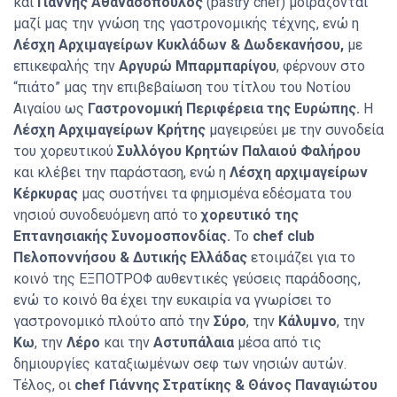
και
Γιάννης Αθανασόπουλος
(pastry chef) μοιράζονται
μαζί μας την γνώση της γαστρονομικής τέχνης, ενώ η
Λέσχη Αρχιμαγείρων Κυκλάδων & Δωδεκανήσου,
με
επικεφαλής την
Αργυρώ Μπαρμπαρίγου
, φέρνουν στο
“πιάτο” μας την επιβεβαίωση του τίτλου του Νοτίου
Αιγαίου ως
Γαστρονομική Περιφέρεια της Ευρώπης.
Η
Λέσχη Αρχιμαγείρων Κρήτης
μαγειρεύει με την συνοδεία
του χορευτικού
Συλλόγου Κρητών Παλαιού Φαλήρου
και κλέβει την παράσταση, ενώ η
Λέσχη αρχιμαγείρων
Κέρκυρας
μας συστήνει τα φημισμένα εδέσματα του
νησιού συνοδευόμενη από το
χορευτικό της
Επτανησιακής Συνομοσπονδίας.
Το
chef club
Πελοποννήσου & Δυτικής Ελλάδας
ετοιμάζει για το
κοινό της ΕΞΠΟΤΡΟΦ αυθεντικές γεύσεις παράδοσης,
ενώ το κοινό θα έχει την ευκαιρία να γνωρίσει το
γαστρονομικό πλούτο από την
Σύρο
, την
Κάλυμνο
, την
Κω
, την
Λέρο
και την
Αστυπάλαια
μέσα από τις
δημιουργίες καταξιωμένων σεφ των νησιών αυτών.
Τέλος, οι
chef Γιάννης Στρατίκης & Θάνος Παναγιώτου