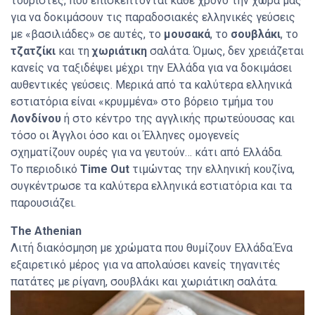
τουρίστες, που επισκέπτονται κάθε χρόνο την χώρα μας
για να δοκιμάσουν τις παραδοσιακές ελληνικές γεύσεις
με «βασιλιάδες» σε αυτές, το
μουσακά
, το
σουβλάκι
, το
τζατζίκι
και τη
χωριάτικη
σαλάτα. Όμως, δεν χρειάζεται
κανείς να ταξιδέψει μέχρι την Ελλάδα για να δοκιμάσει
αυθεντικές γεύσεις. Μερικά από τα καλύτερα ελληνικά
εστιατόρια είναι «κρυμμένα» στο βόρειο τμήμα του
Λονδίνου
ή στο κέντρο της αγγλικής πρωτεύουσας και
τόσο οι Άγγλοι όσο και οι Έλληνες ομογενείς
σχηματίζουν ουρές για να γευτούν… κάτι από Ελλάδα.
Τo περιοδικό
Time Out
τιμώντας την ελληνική κουζίνα,
συγκέντρωσε τα καλύτερα ελληνικά εστιατόρια και τα
παρουσιάζει.
The Athenian
Λιτή διακόσμηση με χρώματα που θυμίζουν Ελλάδα.Ένα
εξαιρετικό μέρος για να απολαύσει κανείς τηγανιτές
πατάτες με ρίγανη, σουβλάκι και χωριάτικη σαλάτα.