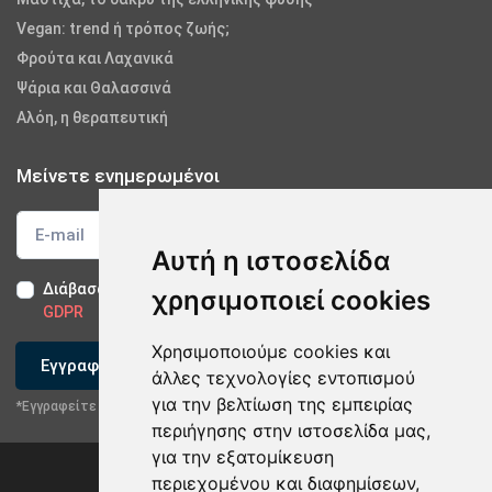
Vegan: trend ή τρόπος ζωής;
Φρούτα και Λαχανικά
Ψάρια και Θαλασσινά
Αλόη, η θεραπευτική
Μείνετε ενημερωμένοι
Αυτή η ιστοσελίδα
Διάβασα και αποδέχομαι τους
Όρους Χρήσης
-
Δήλωση
χρησιμοποιεί cookies
GDPR
Χρησιμοποιούμε cookies και
Εγγραφείτε
άλλες τεχνολογίες εντοπισμού
για την βελτίωση της εμπειρίας
*Εγγραφείτε στο newsletter μας
περιήγησης στην ιστοσελίδα μας,
για την εξατομίκευση
περιεχομένου και διαφημίσεων,