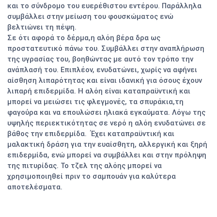
και το σύνδρομο του ευερέθιστου εντέρου. Παράλληλα
συμβάλλει στην μείωση του φουσκώματος ενώ
βελτιώνει τη πέψη.
Σε ότι αφορά το δέρμα,η αλόη βέρα δρα ως
προστατευτικό πάνω του. Συμβάλλει στην αναπλήρωση
της υγρασίας του, βοηθώντας με αυτό τον τρόπο την
ανάπλασή του. Επιπλέον, ενυδατώνει, χωρίς να αφήνει
αίσθηση λιπαρότητας και είναι ιδανική για όσους έχουν
λιπαρή επιδερμίδα. Η αλόη είναι καταπραϋντική και
μπορεί να μειώσει τις φλεγμονές, τα σπυράκια,τη
φαγούρα και να επουλώσει ηλιακά εγκαύματα. Λόγω της
υψηλής περιεκτικότητας σε νερό η αλόη ενυδατώνει σε
βάθος την επιδερμίδα. Έχει καταπραϋντική και
μαλακτική δράση για την ευαίσθητη, αλλεργική και ξηρή
επιδερμίδα, ενώ μπορεί να συμβάλλει και στην πρόληψη
της πιτυρίδας. Το τζελ της αλόης μπορεί να
χρησιμοποιηθεί πριν το σαμπουάν για καλύτερα
αποτελέσματα.