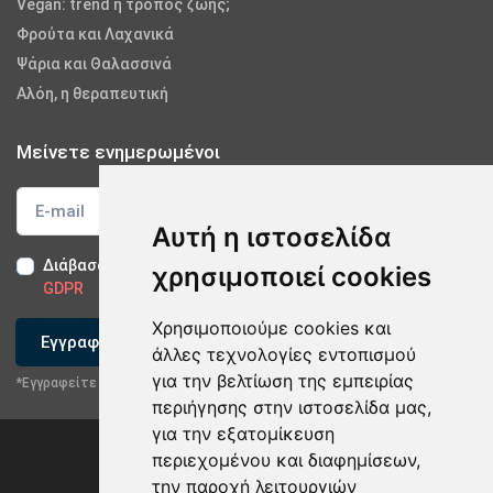
Vegan: trend ή τρόπος ζωής;
Φρούτα και Λαχανικά
Ψάρια και Θαλασσινά
Αλόη, η θεραπευτική
Μείνετε ενημερωμένοι
Αυτή η ιστοσελίδα
Διάβασα και αποδέχομαι τους
Όρους Χρήσης
-
Δήλωση
χρησιμοποιεί cookies
GDPR
Χρησιμοποιούμε cookies και
Εγγραφείτε
άλλες τεχνολογίες εντοπισμού
για την βελτίωση της εμπειρίας
*Εγγραφείτε στο newsletter μας
περιήγησης στην ιστοσελίδα μας,
για την εξατομίκευση
περιεχομένου και διαφημίσεων,
την παροχή λειτουργιών