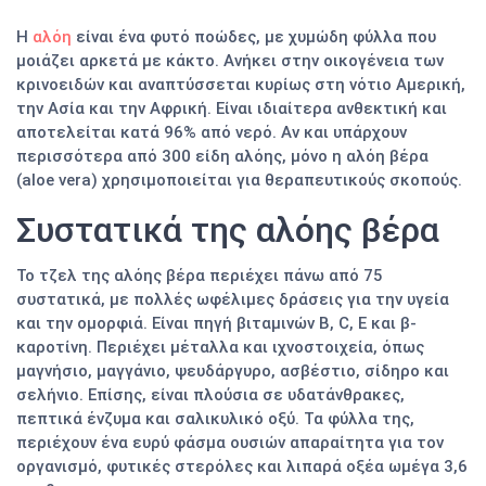
Η
αλόη
είναι ένα φυτό ποώδες, με χυμώδη φύλλα που
μοιάζει αρκετά με κάκτο. Ανήκει στην οικογένεια των
κρινοειδών και αναπτύσσεται κυρίως στη νότιο Αμερική,
την Ασία και την Αφρική. Είναι ιδιαίτερα ανθεκτική και
αποτελείται κατά 96% από νερό. Αν και υπάρχουν
περισσότερα από 300 είδη αλόης, μόνο η αλόη βέρα
(aloe vera) χρησιμοποιείται για θεραπευτικούς σκοπούς.
Συστατικά της αλόης βέρα
Το τζελ της αλόης βέρα περιέχει πάνω από 75
συστατικά, με πολλές ωφέλιμες δράσεις για την υγεία
και την ομορφιά. Είναι πηγή βιταμινών Β, C, Ε και β-
καροτίνη. Περιέχει μέταλλα και ιχνοστοιχεία, όπως
μαγνήσιο, μαγγάνιο, ψευδάργυρο, ασβέστιο, σίδηρο και
σελήνιο. Επίσης, είναι πλούσια σε υδατάνθρακες,
πεπτικά ένζυμα και σαλικυλικό οξύ. Τα φύλλα της,
περιέχουν ένα ευρύ φάσμα ουσιών απαραίτητα για τον
οργανισμό, φυτικές στερόλες και λιπαρά οξέα ωμέγα 3,6