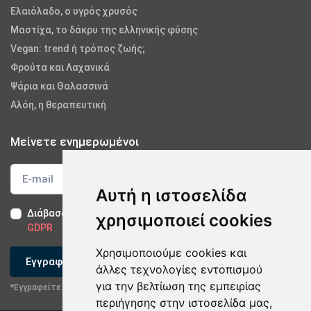
Ελαιόλαδο, ο υγρός χρυσός
Μαστίχα, το δάκρυ της ελληνικής φύσης
Vegan: trend ή τρόπος ζωής;
Φρούτα και Λαχανικά
Ψάρια και Θαλασσινά
Αλόη, η θεραπευτική
Μείνετε ενημερωμένοι
Αυτή η ιστοσελίδα
Διάβασα και αποδέχομαι τους
Όρους Χρήσης
-
Δήλωση
χρησιμοποιεί cookies
GDPR
Χρησιμοποιούμε cookies και
Εγγραφείτε
άλλες τεχνολογίες εντοπισμού
για την βελτίωση της εμπειρίας
*Εγγραφείτε στο newsletter μας
περιήγησης στην ιστοσελίδα μας,