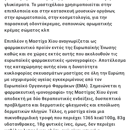
γλυκίσματα. Το μαστιχέλαιο χρησιμοποιείται στην
επιπλοποιία και στην κατασκευή μουσικών οργάνων,
στην αρωματοποιία, στην κοσμετολογία, για την
παρασκευή οδοντόκρεμας, σαπουνιών, αρωματικής
κρέμας σώματος κλπ
Επιπλέον η Μαστίχα Χίου αναγνωρίζεται ως
φαρμακευτικό προϊόν εντός της Ευρωπαϊκής Ένωσης
καθώς και σε χώρες εκτός αυτής που ακολουθούν τις
ευρωπαϊκές φαρμακευτικές «μονογραφίες». Αποτέλεσμα
της καταχώρησης αυτής είναι η δυνατότητα
κυκλοφορίας σκευασμάτων μαστίχας σε όλη την Ευρώπη
με ισχυρισμούς υγείας εγκεκριμένους από τον
Ευρωπαϊκό Οργανισμό Φαρμάκων (ΕΜΑ). Σημειώνεται η
φαρμακευτική «μονογραφία» της Μαστίχας Χίου έγινε
αποδεκτή με δύο θεραπευτικές ενδείξεις, δυσπεπτικά
προβλήματα και δερματικές φλεγμονές και επούλωση
δερματικών πληγών. Τέλος, η μαστίχα είναι μια
πυκνοθερμιδική τροφή που περιέχει 1365 kcal/100g, 83g
υδατανθρακες, 18g φυτικές ίνες, όμως, δεν περιέχει