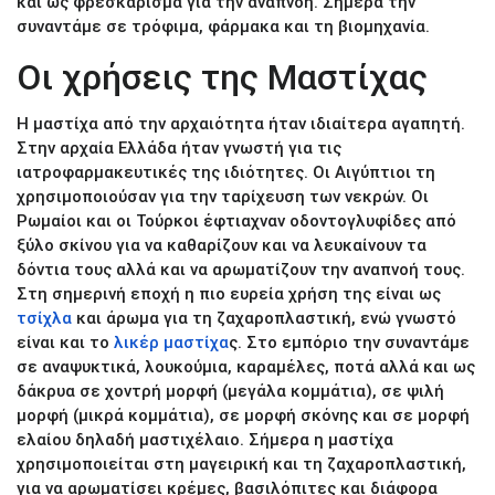
και ως φρεσκάρισμα για την αναπνοή. Σήμερα την
συναντάμε σε τρόφιμα, φάρμακα και τη βιομηχανία.
Οι χρήσεις της Μαστίχας
Η μαστίχα από την αρχαιότητα ήταν ιδιαίτερα αγαπητή.
Στην αρχαία Ελλάδα ήταν γνωστή για τις
ιατροφαρμακευτικές της ιδιότητες. Οι Αιγύπτιοι τη
χρησιμοποιούσαν για την ταρίχευση των νεκρών. Οι
Ρωμαίοι και οι Τούρκοι έφτιαχναν οδοντογλυφίδες από
ξύλο σκίνου για να καθαρίζουν και να λευκαίνουν τα
δόντια τους αλλά και να αρωματίζουν την αναπνοή τους.
Στη σημερινή εποχή η πιο ευρεία χρήση της είναι ως
τσίχλα
και άρωμα για τη ζαχαροπλαστική, ενώ γνωστό
είναι και το
λικέρ μαστίχα
ς
. Στο εμπόριο την συναντάμε
σε αναψυκτικά, λουκούμια, καραμέλες, ποτά αλλά και ως
δάκρυα σε χοντρή μορφή (μεγάλα κομμάτια), σε ψιλή
μορφή (μικρά κομμάτια), σε μορφή σκόνης και σε μορφή
ελαίου δηλαδή μαστιχέλαιο. Σήμερα η μαστίχα
χρησιμοποιείται στη μαγειρική και τη ζαχαροπλαστική,
για να αρωματίσει κρέμες, βασιλόπιτες και διάφορα