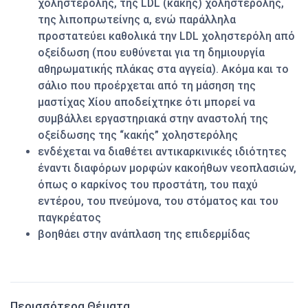
χοληστερόλης, της LDL (κακής) χοληστερόλης,
της λιποπρωτείνης α, ενώ παράλληλα
προστατεύει καθολικά την LDL χοληστερόλη από
οξείδωση (που ευθύνεται για τη δημιουργία
αθηρωματικής πλάκας στα αγγεία). Ακόμα και το
σάλιο που προέρχεται από τη μάσηση της
μαστίχας Χίου αποδείχτηκε ότι μπορεί να
συμβάλλει εργαστηριακά στην αναστολή της
οξείδωσης της “κακής” χοληστερόλης
ενδέχεται να διαθέτει αντικαρκινικές ιδιότητες
έναντι διαφόρων μορφών κακοήθων νεοπλασιών,
όπως ο καρκίνος του προστάτη, του παχύ
εντέρου, του πνεύμονα, του στόματος και του
παγκρέατος
βοηθάει στην ανάπλαση της επιδερμίδας
Περισσότερα Θέματα