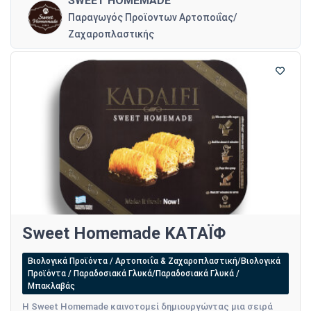
SWEET HOMEMADE
Παραγωγός Προϊοντων Αρτοποιΐας/
Ζαχαροπλαστικής
Sweet Homemade ΚΑΤΑΪΦ
Βιολογικά Προϊόντα / Αρτοποιΐα & Ζαχαροπλαστική/Βιολογικά
Προϊόντα / Παραδοσιακά Γλυκά/Παραδοσιακά Γλυκά /
Μπακλαβάς
Η Sweet Homemade καινοτομεί δημιουργώντας μια σειρά