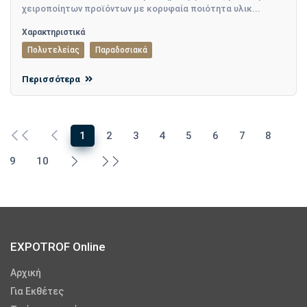
χειροποίητων προϊόντων με κορυφαία ποιότητα υλικ...
Χαρακτηριστικά
Πολυτελείας
Παραδοσιακά
Περισσότερα
1
2
3
4
5
6
7
8
9
10
EXPOTROF Online
Αρχική
Για Εκθέτες