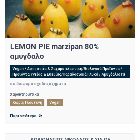
LEMON PIE marzipan 80%
αμυγδαλο
Vegan / Αρτοποιΐα & Ζαχαροπλαστική/Βιολογικά Προϊόντα /
Προϊόντα Υγείας & Ευεξίας/Παραδοσιακά Γλυκά / Αμυγδαλωτά
σε διαφορα σχεδια,σχηματα
Χαρακτηριστικά
Χωρίς Γλουτένη
Vegan
Περισσότερα
ΚΟΛΙΟΝΑΣΙΟΣ ΝΙΚΟΛΑΟΣ & ΣΙΑ ΟΕ