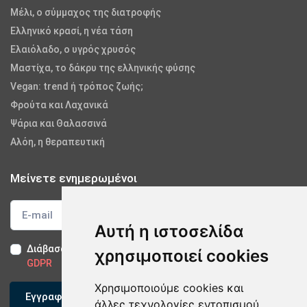
Μέλι, ο σύμμαχος της διατροφής
Ελληνικό κρασί, η νέα τάση
Ελαιόλαδο, ο υγρός χρυσός
Μαστίχα, το δάκρυ της ελληνικής φύσης
Vegan: trend ή τρόπος ζωής;
Φρούτα και Λαχανικά
Ψάρια και Θαλασσινά
Αλόη, η θεραπευτική
Μείνετε ενημερωμένοι
Αυτή η ιστοσελίδα
Διάβασα και αποδέχομαι τους
Όρους Χρήσης
-
Δήλωση
χρησιμοποιεί cookies
GDPR
Χρησιμοποιούμε cookies και
Εγγραφείτε
άλλες τεχνολογίες εντοπισμού