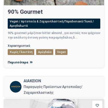
90% Gourmet
Vegan / Αρτοποιΐα & Ζαχαροπλαστική/Παραδοσιακά Γλυκά /
Αμυγδαλωτά
90% gourmet μάρζιπαν bitter almond , για αυτούς που ψάχνουν
την απόλυτη έντονη γεύση πικραμύγδαλου,δ...
Χαρακτηριστικά
Χωρίς Γλουτένη
Αμύγδαλο
Vegan
Περισσότερα
ΑΙΑΚΕΙΟΝ
Παραγωγός Προϊοντων Αρτοποιΐας/
Ζαχαροπλαστικής