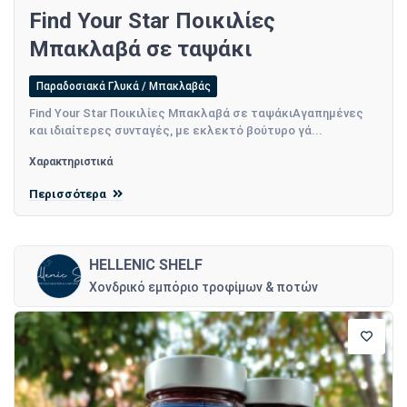
Find Your Star Ποικιλίες
Μπακλαβά σε ταψάκι
Παραδοσιακά Γλυκά / Μπακλαβάς
Find Your Star Ποικιλίες Μπακλαβά σε ταψάκιΑγαπημένες
και ιδιαίτερες συνταγές, με εκλεκτό βούτυρο γά...
Χαρακτηριστικά
Περισσότερα
HELLENIC SHELF
Χονδρικό εμπόριο τροφίμων & ποτών