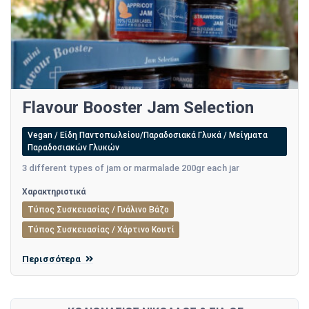
Flavour Booster Jam Selection
Vegan / Είδη Παντοπωλείου/Παραδοσιακά Γλυκά / Μείγματα
Παραδοσιακών Γλυκών
3 different types of jam or marmalade 200gr each jar
Χαρακτηριστικά
Τύπος Συσκευασίας / Γυάλινο Βάζο
Τύπος Συσκευασίας / Χάρτινο Κουτί
Περισσότερα