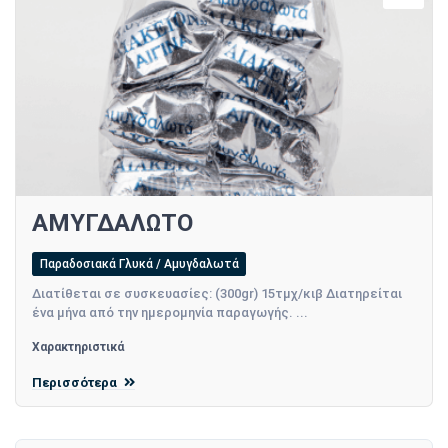
AMYΓ∆ΑΛΩΤΟ
Παραδοσιακά Γλυκά / Αμυγδαλωτά
∆ιατίθεται σε συσκευασίες: (300gr) 15τµχ/κιβ ∆ιατηρείται
ένα µήνα από την ηµεροµηνία παραγωγής. ...
Χαρακτηριστικά
Περισσότερα