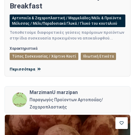
Breakfast
Αρτοποιΐα & Ζαχαροπλαστική / Μαρμελάδες/Μέλι & Προϊόντα
Μέλισσας / Μέλι/Παραδοσιακά Γλυκά / Γλυκό του κουταλιού
Τοποθετούμε διαφορετικές γεύσεις παρόμοιων προϊόντων
στην ίδια συσκευασία προκειμένου να αποκαλυφθού...
Χαρακτηριστικά
Τύπος Συσκευασίας / Χάρτινο Κουτί
Ιδιωτική Ετικέτα
Περισσότερα
MarzimanU marzipan
Παραγωγός Προϊοντων Αρτοποιΐας/
Ζαχαροπλαστικής