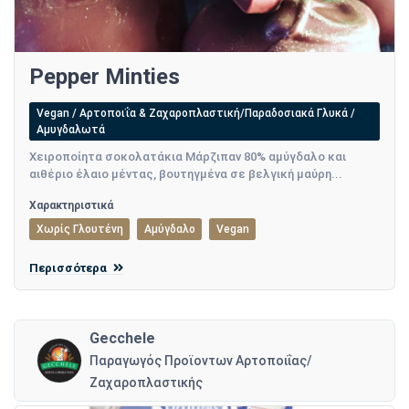
Pepper Minties​
Vegan / Αρτοποιΐα & Ζαχαροπλαστική/Παραδοσιακά Γλυκά /
Αμυγδαλωτά
Χειροποίητα σοκολατάκια Μάρζιπαν 80% αμύγδαλο και
αιθέριο έλαιο μέντας, βουτηγμένα σε βελγική μαύρη...
Χαρακτηριστικά
Χωρίς Γλουτένη
Αμύγδαλο
Vegan
Περισσότερα
Gecchele
Παραγωγός Προϊοντων Αρτοποιΐας/
Ζαχαροπλαστικής