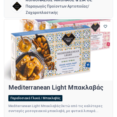
Παραγωγός Προϊοντων Αρτοποιΐας/
Ζαχαροπλαστικής
Mediterranean Light Μπακλαβάς
Παραδοσιακά Γλυκά / Μπακλαβάς
Mediterranean Light ΜπακλαβάςΟκτώ από τις καλύτερες
συνταγές μεσογειακού μπακλαβά, με φυτικά λιπαρά...