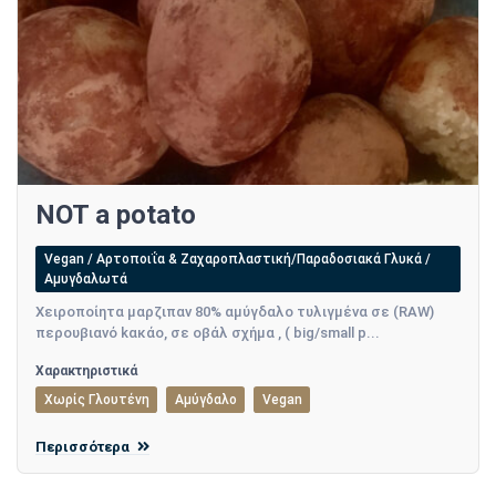
NOT a potato
Vegan / Αρτοποιΐα & Ζαχαροπλαστική/Παραδοσιακά Γλυκά /
Αμυγδαλωτά
Χειροποίητα μαρζιπαν 80% αμύγδαλο τυλιγμένα σε (RAW)
περουβιανό kακάο, σε οβάλ σχήμα , ( big/small p...
Χαρακτηριστικά
Χωρίς Γλουτένη
Αμύγδαλο
Vegan
Περισσότερα