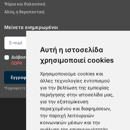
Ψάρια και Θαλασσινά
Αλόη, η θεραπευτική
Μείνετε ενημερωμένοι
Αυτή η ιστοσελίδα
Διάβασα και αποδέχομαι τους
Όρους Χρήσης
-
Δήλωση
χρησιμοποιεί cookies
GDPR
Χρησιμοποιούμε cookies και
Εγγραφείτε
άλλες τεχνολογίες εντοπισμού
για την βελτίωση της εμπειρίας
*Εγγραφείτε στο newsletter μας
περιήγησης στην ιστοσελίδα μας,
για την εξατομίκευση
περιεχομένου και διαφημίσεων,
την παροχή λειτουργιών
κοινωνικών μέσων και την
ανάλυση της επισκεψιμότητάς