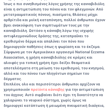
Ίσως ο πιο συνηθισμένος λόγος χρήσης της κανναβιδιόλη
είναι η αντιμετώπιση του πόνου και τον φλεγμονών. Από
μετατραυματικούς πόνους, πιασίματα, θλάσεις μέχρι
αρθρίτιδα και μυϊκή καταπόνηση, πολλοί άνθρωποι έχουν
βρει ανακούφιση των συμπτωμάτων τους με την
κανναβιδιόλη. Ωστόσο η κάνναβη λόγω της ισχυρής
αντιφλεγμονώδους δράσης της, καταπραΰνει το
ερεθισμένο δέρμα και απαλύνει τον πόνο που
δημιουργούν παθήσεις όπως η ψωρίαση και το έκζεμα.
Σύμφωνα με τον Αμερικάνικο οργανισμό National Eczema
Association, η χρήση κανναβιδιόλης σε κρέμες και
αλοιφές για τοπική χρήση έχει δείξει θεαματικά
αποτελέσματα στη μείωση του ερεθισμού, του κνησμού,
αλλά και του πόνου των πληγέντων σημείων του
δέρματος.
Επιπλέον, ολο και περισσότεροι άνθρωποι αρχίζουν να
χρησιμοποιούν
προϊόντα κάνναβης
για την αντιμετώπιση
του άγχους. Αυτό συμβαίνει διότι έχει τη δυνατότητα να
χαλαρώνει το νευρικό σύστημα, χωρίς όμως να
δημιουργεί κατάπτωση ή μειωμένη πνευματική διαύγεια,