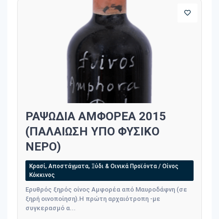
ΡΑΨΩΔΙΑ ΑΜΦΟΡΕΑ 2015
(ΠΑΛΑΙΩΣΗ ΥΠΟ ΦΥΣΙΚΟ
ΝΕΡΟ)
Κρασί, Αποστάγματα, Ξύδι & Οινικά Προϊόντα / Οίνος
Κόκκινος
Ερυθρός ξηρός οίνος Αμφορέα από Μαυροδάφνη (σε
ξηρή οινοποίηση).Η πρώτη αρχαιότροπη -με
συγκερασμό α...