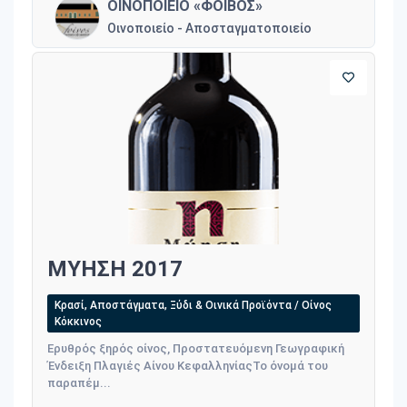
ΟΙΝΟΠΟΙΕΙΟ «ΦΟΙΒΟΣ»
Οινοποιείο - Αποσταγματοποιείο
ΜΥΗΣΗ 2017
Κρασί, Αποστάγματα, Ξύδι & Οινικά Προϊόντα / Οίνος
Κόκκινος
Ερυθρός ξηρός οίνος, Προστατευόμενη Γεωγραφική
Ένδειξη Πλαγιές Αίνου ΚεφαλληνίαςΤο όνομά του
παραπέμ...