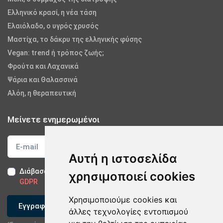
Ελληνικό κρασί, η νέα τάση
Ελαιόλαδο, ο υγρός χρυσός
Μαστίχα, το δάκρυ της ελληνικής φύσης
Vegan: trend ή τρόπος ζωής;
Φρούτα και Λαχανικά
Ψάρια και Θαλασσινά
Αλόη, η θεραπευτική
Μείνετε ενημερωμένοι
Αυτή η ιστοσελίδα
Διάβασα και αποδέχομαι τους
Όρους Χρήσης
-
Δήλωση
χρησιμοποιεί cookies
GDPR
Χρησιμοποιούμε cookies και
Εγγραφείτε
άλλες τεχνολογίες εντοπισμού