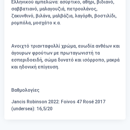
Ελληνικού αμπελώνα: ασύρτικο, αθήρι, βιδιανό,
σαββατιανό, μαλαγουζιά, πετρουλάνος,
ζακυνθινό, βιλάνα, μαλβάζια, λαγόρθι, βοστιλίδι,
ρομπόλα, μοσχάτο κ.α.
Ανοιχτό τριανταφυλλί χρώμα, ευωδία ανθέων και
άγουρων φρούτων με πρωταγωνιστή τα
εσπεριδοειδή, σώμα δυνατό και ισόρροπο, μακρά
και ηδονική επίγευση.
Βαθμολογίες
Jancis Robinson 2022: Foivos 47 Rosé 2017
(undersea): 16,5/20