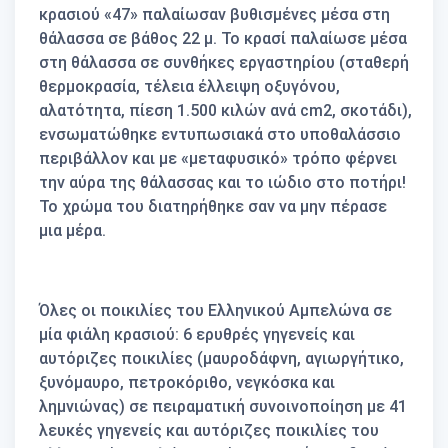
κρασιού «47» παλαίωσαν βυθισμένες μέσα στη
θάλασσα σε βάθος 22 μ. Το κρασί παλαίωσε μέσα
στη θάλασσα σε συνθήκες εργαστηρίου (σταθερή
θερμοκρασία, τέλεια έλλειψη οξυγόνου,
αλατότητα, πίεση 1.500 κιλών ανά cm2, σκοτάδι),
ενσωματώθηκε εντυπωσιακά στο υποθαλάσσιο
περιβάλλον και με «μεταφυσικό» τρόπο φέρνει
την αύρα της θάλασσας και το ιώδιο στο ποτήρι!
Το χρώμα του διατηρήθηκε σαν να μην πέρασε
μια μέρα.
Όλες οι ποικιλίες του Ελληνικού Αμπελώνα σε
μία φιάλη κρασιού: 6 ερυθρές γηγενείς και
αυτόριζες ποικιλίες (μαυροδάφνη, αγιωργήτικο,
ξυνόμαυρο, πετροκόριθο, νεγκόσκα και
λημνιώνας) σε πειραματική συνοινοποίηση με 41
λευκές γηγενείς και αυτόριζες ποικιλίες του