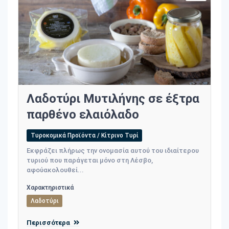
Λαδοτύρι Μυτιλήνης σε έξτρα
παρθένο ελαιόλαδο
Τυροκομικά Προϊόντα / Κίτρινο Τυρί
Εκφράζει πλήρως την ονομασία αυτού του ιδιαίτερου
τυριού που παράγεται μόνο στη Λέσβο,
αφούακολουθεί...
Χαρακτηριστικά
Λαδοτύρι
Περισσότερα