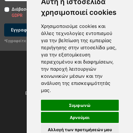
Αυτή η ιστοσελίδα
Διάβασα και αποδέχομαι τους
Όρους Χρήσης
-
Δήλωση
χρησιμοποιεί cookies
GDPR
Χρησιμοποιούμε cookies και
Εγγραφείτε
άλλες τεχνολογίες εντοπισμού
για την βελτίωση της εμπειρίας
*Εγγραφείτε στο newsletter μας
περιήγησης στην ιστοσελίδα μας,
για την εξατομίκευση
περιεχομένου και διαφημίσεων,
την παροχή λειτουργιών
κοινωνικών μέσων και την
ανάλυση της επισκεψιμότητάς
Privacy Policy & GDPR
μας.
Ενημέρωση προτιμήσεων των cookies
Συμφωνώ
Αρνούμαι
Powered by
rmi.gr
Αλλαγή των προτιμήσεών μου