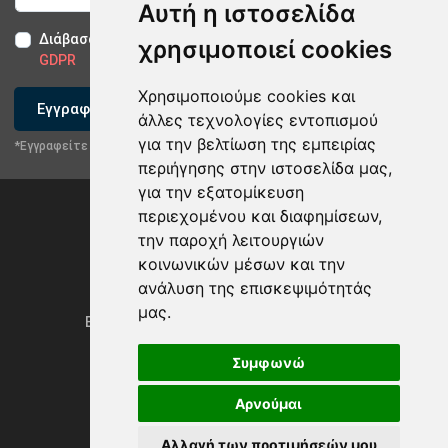
Αυτή η ιστοσελίδα
Διάβασα και αποδέχομαι τους
Όρους Χρήσης
-
Δήλωση
χρησιμοποιεί cookies
GDPR
Χρησιμοποιούμε cookies και
Εγγραφείτε
άλλες τεχνολογίες εντοπισμού
για την βελτίωση της εμπειρίας
*Εγγραφείτε στο newsletter μας
περιήγησης στην ιστοσελίδα μας,
για την εξατομίκευση
περιεχομένου και διαφημίσεων,
την παροχή λειτουργιών
κοινωνικών μέσων και την
ανάλυση της επισκεψιμότητάς
Privacy Policy & GDPR
μας.
Ενημέρωση προτιμήσεων των cookies
Συμφωνώ
Αρνούμαι
Powered by
rmi.gr
Αλλαγή των προτιμήσεών μου