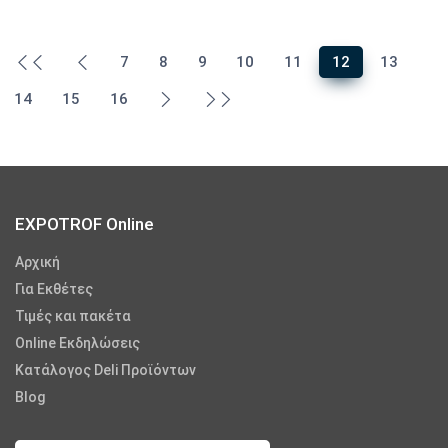
7
8
9
10
11
12
13
14
15
16
EXPOTROF Online
Αρχική
Για Εκθέτες
Τιμές και πακέτα
Online Εκδηλώσεις
Κατάλογος Deli Προϊόντων
Blog