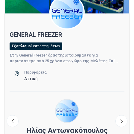
GENERAL FREEZER
Εξοπλισμοί καταστημάτων
Στην General Freezer δραστηριοποιούμαστε για
περισσότερα από 25 χρόνια στο χώρο της Μελέτης Eπί...
Περιφέρεια
Αττική
ΟΣ
Hλίας Αντωνακόπουλος
Μ