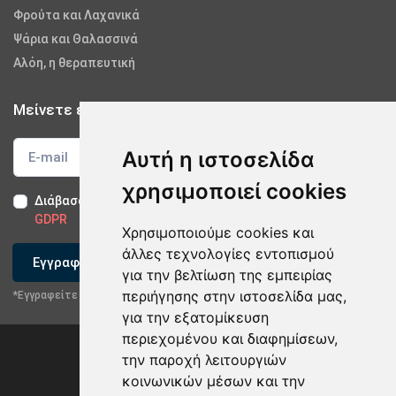
Φρούτα και Λαχανικά
Ψάρια και Θαλασσινά
Αλόη, η θεραπευτική
Μείνετε ενημερωμένοι
Αυτή η ιστοσελίδα
χρησιμοποιεί cookies
Διάβασα και αποδέχομαι τους
Όρους Χρήσης
-
Δήλωση
GDPR
Χρησιμοποιούμε cookies και
άλλες τεχνολογίες εντοπισμού
Εγγραφείτε
για την βελτίωση της εμπειρίας
περιήγησης στην ιστοσελίδα μας,
*Εγγραφείτε στο newsletter μας
για την εξατομίκευση
περιεχομένου και διαφημίσεων,
την παροχή λειτουργιών
κοινωνικών μέσων και την