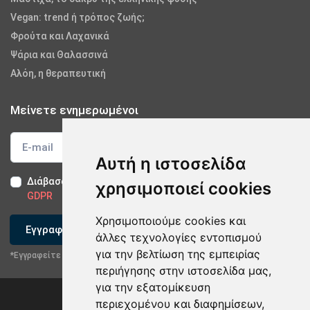
Vegan: trend ή τρόπος ζωής;
Φρούτα και Λαχανικά
Ψάρια και Θαλασσινά
Αλόη, η θεραπευτική
Μείνετε ενημερωμένοι
Αυτή η ιστοσελίδα
Διάβασα και αποδέχομαι τους
Όρους Χρήσης
-
Δήλωση
χρησιμοποιεί cookies
GDPR
Χρησιμοποιούμε cookies και
Εγγραφείτε
άλλες τεχνολογίες εντοπισμού
για την βελτίωση της εμπειρίας
*Εγγραφείτε στο newsletter μας
περιήγησης στην ιστοσελίδα μας,
για την εξατομίκευση
περιεχομένου και διαφημίσεων,