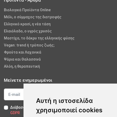
Προϊόντα - Άρθρα
Βιολογικά Προϊόντα Online
Μέλι, ο σύμμαχος της διατροφής
Ελληνικό κρασί, η νέα τάση
Ελαιόλαδο, ο υγρός χρυσός
Μαστίχα, το δάκρυ της ελληνικής φύσης
Vegan: trend ή τρόπος ζωής;
Φρούτα και Λαχανικά
Ψάρια και Θαλασσινά
Αλόη, η θεραπευτική
Μείνετε ενημερωμένοι
Αυτή η ιστοσελίδα
Διάβασα και αποδέχομαι τους
Όρους Χρήσης
-
Δήλωση
χρησιμοποιεί cookies
GDPR