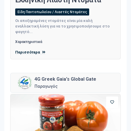
Ελληνική Λιαστή Ντομάτα
Είδη Παντοπωλείου / Λιαστές Ντομάτες
Οι αποξηραμένες ντομάτες είναι μία καλή
εναλλακτική λύση για να το χρησιμοποιήσουμε στο
φαγητό...
Χαρακτηριστικά
Περισσότερα
4G Greek Gaia's Global Gate
Παραγωγός