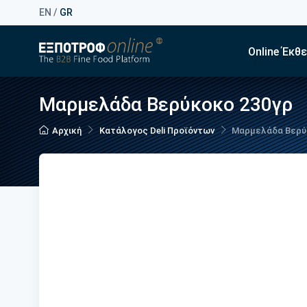
EN
/
GR
Online Έκθ
Μαρμελάδα Βερύκοκο 230γρ
Αρχική
Κατάλογος Deli Προϊόντων
Μαρμελάδα Βερύ