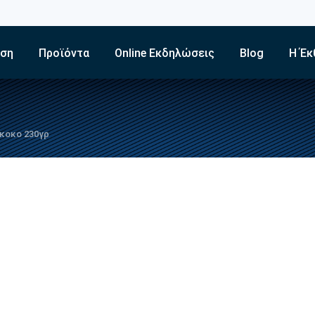
εση
Προϊόντα
Online Εκδηλώσεις
Blog
Η Έκ
κοκο 230γρ