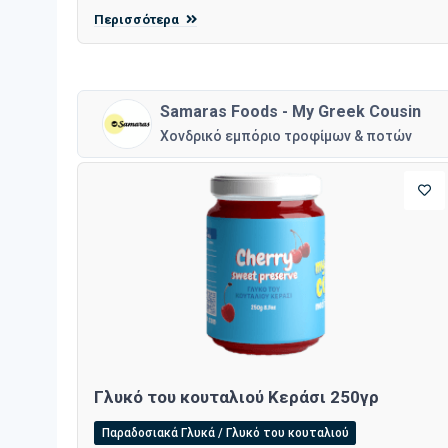
Περισσότερα
Samaras Foods - My Greek Cousin
Χονδρικό εμπόριο τροφίμων & ποτών
Γλυκό του κουταλιού Κεράσι 250γρ
Παραδοσιακά Γλυκά / Γλυκό του κουταλιού