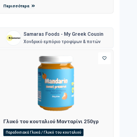
Περισσότερα
Samaras Foods - My Greek Cousin
Χονδρικό εμπόριο τροφίμων & ποτών
Γλυκό του κουταλιού Μανταρίνι 250γρ
Παραδοσιακά Γλυκά / Γλυκό του κουταλιού