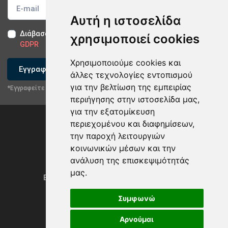
Αυτή η ιστοσελίδα
Διάβασα και αποδέχομαι τους
Όρους Χρήσης
-
Δήλωση
χρησιμοποιεί cookies
GDPR
Χρησιμοποιούμε cookies και
Εγγραφείτε
άλλες τεχνολογίες εντοπισμού
για την βελτίωση της εμπειρίας
*Εγγραφείτε στο newsletter μας
περιήγησης στην ιστοσελίδα μας,
για την εξατομίκευση
περιεχομένου και διαφημίσεων,
την παροχή λειτουργιών
κοινωνικών μέσων και την
ανάλυση της επισκεψιμότητάς
Privacy Policy & GDPR
μας.
Ενημέρωση προτιμήσεων των cookies
Συμφωνώ
Αρνούμαι