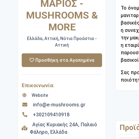
ΜΑΡΙΟΣ -
Το όνομ
MUSHROOMS &
μανιταρ
βασικές
MORE
η συνε
την μακ
Ελλάδα, Αττική, Νότια Προάστια -
η εταιρ
Αττική
παρουσι
βασικοί
Προσθήκη στα Αγαπημένα
Σας προ
ποιότη
Επικοινωνία:
Website
info@e-mushrooms.gr
+302109410918
Αγίας Κυριακής 24Α, Παλαιό
Προϊ
Φάληρο, Ελλάδα