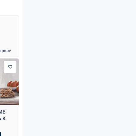
αριών
ΜΕ
 Κ