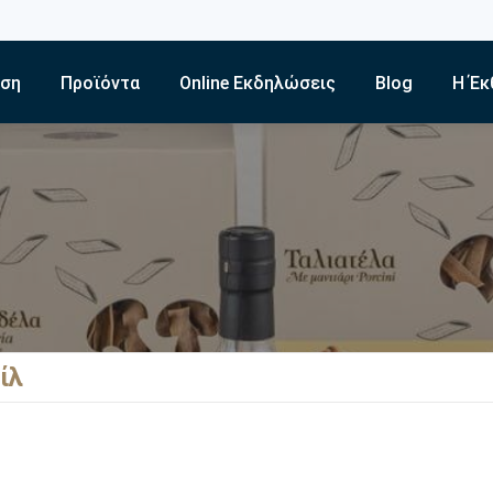
εση
Προϊόντα
Online Εκδηλώσεις
Blog
Η Έκ
ίλ