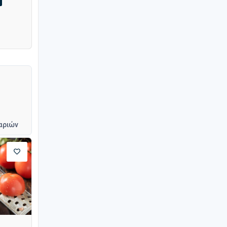
αριών