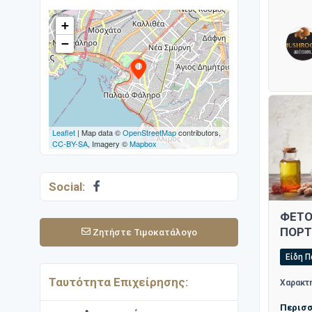
+
−
Leaflet
| Map data ©
OpenStreetMap
contributors,
CC-BY-SA
, Imagery ©
Mapbox
Social:
ΦΕΤΟ
ΠΟΡΤ
Ζητήστε Τιμοκατάλογο
Είδη 
Ταυτότητα Επιχείρησης:
Χαρακτη
Περισ