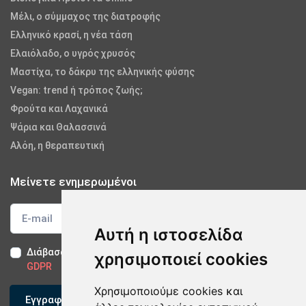
Μέλι, ο σύμμαχος της διατροφής
Ελληνικό κρασί, η νέα τάση
Ελαιόλαδο, ο υγρός χρυσός
Μαστίχα, το δάκρυ της ελληνικής φύσης
Vegan: trend ή τρόπος ζωής;
Φρούτα και Λαχανικά
Ψάρια και Θαλασσινά
Αλόη, η θεραπευτική
Μείνετε ενημερωμένοι
Αυτή η ιστοσελίδα
Διάβασα και αποδέχομαι τους
Όρους Χρήσης
-
Δήλωση
χρησιμοποιεί cookies
GDPR
Χρησιμοποιούμε cookies και
Εγγραφείτε