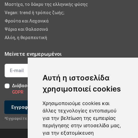
Μαστίχα, το δάκρυ της ελληνικής φύσης
Vegan: trend ή τρόπος ζωής;
Φρούτα και Λαχανικά
Ψάρια και Θαλασσινά
Αλόη, η θεραπευτική
Μείνετε ενημερωμένοι
Αυτή η ιστοσελίδα
Διάβασα και αποδέχομαι τους
Όρους Χρήσης
-
Δήλωση
χρησιμοποιεί cookies
GDPR
Χρησιμοποιούμε cookies και
Εγγραφείτε
άλλες τεχνολογίες εντοπισμού
για την βελτίωση της εμπειρίας
*Εγγραφείτε στο newsletter μας
περιήγησης στην ιστοσελίδα μας,
για την εξατομίκευση