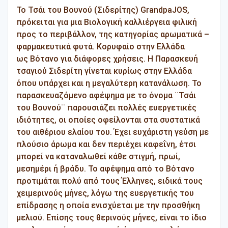
Το Τσάι του Βουνού (Σιδερίτης) GrandpaJOS,
πρόκειται για μια Βιολογική καλλιέργεια φιλική
προς το περιβάλλον, της κατηγορίας αρωματικά –
φαρμακευτικά φυτά. Κορυφαίο στην Ελλάδα
ως Βότανο για διάφορες χρήσεις. Η Παρασκευή
τσαγιού Σιδερίτη γίνεται κυρίως στην Ελλάδα
όπου υπάρχει και η μεγαλύτερη κατανάλωση. Το
παρασκευαζόμενο αφέψημα με το όνομα ¨Τσάι
του Βουνού¨ παρουσιάζει πολλές ευεργετικές
ιδιότητες, οι οποίες οφείλονται στα συστατικά
του αιθέριου ελαίου του. Έχει ευχάριστη γεύση με
πλούσιο άρωμα και δεν περιέχει καφεΐνη, έτσι
μπορεί να καταναλωθεί κάθε στιγμή, πρωί,
μεσημέρι ή βράδυ. Το αφέψημα από το Βότανο
προτιμάται πολύ από τους Έλληνες, ειδικά τους
χειμερινούς μήνες, λόγω της ευεργετικής του
επίδρασης η οποία ενισχύεται με την προσθήκη
μελιού. Επίσης τους θερινούς μήνες, είναι το ίδιο