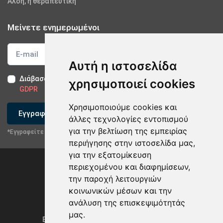
Αλόη, η θεραπευτική
Μείνετε ενημερωμένοι
Αυτή η ιστοσελίδα
Διάβασα και αποδέχομαι τους
Όρους Χρήσης
-
Δήλωση
χρησιμοποιεί cookies
GDPR
Χρησιμοποιούμε cookies και
Εγγραφείτε
άλλες τεχνολογίες εντοπισμού
για την βελτίωση της εμπειρίας
*Εγγραφείτε στο newsletter μας
περιήγησης στην ιστοσελίδα μας,
για την εξατομίκευση
περιεχομένου και διαφημίσεων,
την παροχή λειτουργιών
κοινωνικών μέσων και την
ανάλυση της επισκεψιμότητάς
Privacy Policy & GDPR
μας.
Ενημέρωση προτιμήσεων των cookies