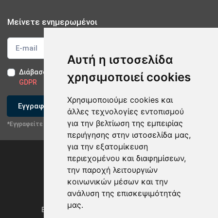
Μείνετε ενημερωμένοι
Αυτή η ιστοσελίδα
Διάβασα και αποδέχομαι τους
Όρους Χρήσης
-
Δήλωση
χρησιμοποιεί cookies
GDPR
Χρησιμοποιούμε cookies και
Εγγραφείτε
άλλες τεχνολογίες εντοπισμού
για την βελτίωση της εμπειρίας
*Εγγραφείτε στο newsletter μας
περιήγησης στην ιστοσελίδα μας,
για την εξατομίκευση
περιεχομένου και διαφημίσεων,
την παροχή λειτουργιών
κοινωνικών μέσων και την
×
Επικοινωνήστε με την εταιρία
ανάλυση της επισκεψιμότητάς
Privacy Policy & GDPR
μας.
Ενημέρωση προτιμήσεων των cookies
Στείλτε email