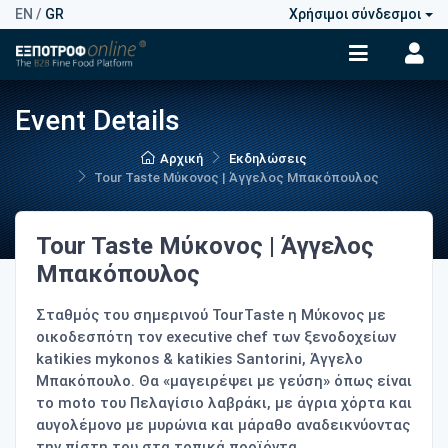
EN
/
GR
Χρήσιμοι σύνδεσμοι
Event Details
Αρχική
Εκδηλώσεις
Tour Taste Μύκονος | Άγγελος Μπακόπουλος
Tour Taste Μύκονος | Άγγελος
Μπακόπουλος
Σταθμός του σημερινού TourTaste η Μύκονος με
οικοδεσπότη τον executive chef των ξενοδοχείων
katikies mykonos & katikies Santorini, Άγγελο
Μπακόπουλο. Θα «μαγειρέψει με γεύση» όπως είναι
το moto του Πελαγίσιο λαβράκι, με άγρια χόρτα και
αυγολέμονο με μυρώνια και μάραθο αναδεικνύοντας
την πίστη του στα τοπικά προϊόντα.