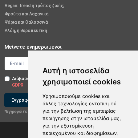
Vegan: trend ή τρόπος ζωής;
Φρούτα και Λαχανικά
Ψάρια και Θαλασσινά
Αλόη, η θεραπευτική
Μείνετε ενημερωμένοι
Αυτή η ιστοσελίδα
Διάβασα και αποδέχομαι τους
Όρους Χρήσης
-
Δήλωση
χρησιμοποιεί cookies
GDPR
Χρησιμοποιούμε cookies και
Εγγραφείτε
άλλες τεχνολογίες εντοπισμού
για την βελτίωση της εμπειρίας
*Εγγραφείτε στο newsletter μας
περιήγησης στην ιστοσελίδα μας,
για την εξατομίκευση
περιεχομένου και διαφημίσεων,