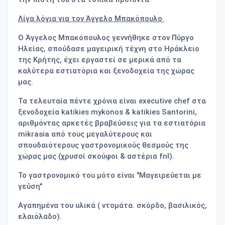
Λίγα λόγια για τον Άγγελο Μπακόπουλο
Ο Άγγελος Μπακόπουλος γεννήθηκε στον Πύργο
Ηλείας, σπούδασε μαγειρική τέχνη στο Ηράκλειο
της Κρήτης, έχει εργαστεί σε μερικά από τα
καλύτερα εστιατόρια και ξενοδοχεία της χώρας
μας.
Τα τελευταία πέντε χρόνια είναι executive chef στα
ξενοδοχεία katikies mykonos & katikies Santorini,
αριθμόντας αρκετές βραβεύσεις για τα εστιατόρια
mikrasia από τους μεγαλύτερους και
σπουδαιότερους γαστρονομικούς θεσμούς της
χώρας μας (χρυσοί σκούφοι & αστέρια fnl).
To γαστρονομικό του μότο είναι "Μαγειρεύεται με
γεύση"
Αγαπημένα του υλικά ( ντομάτα. σκόρδο, βασιλικός,
ελαιόλαδο).