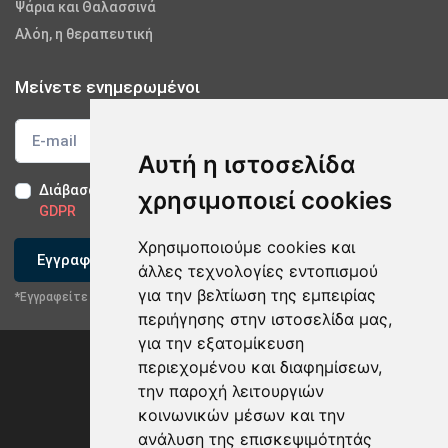
Ψάρια και Θαλασσινά
Αλόη, η θεραπευτική
Μείνετε ενημερωμένοι
Αυτή η ιστοσελίδα
Διάβασα και αποδέχομαι τους
Όρους Χρήσης
-
Δήλωση
χρησιμοποιεί cookies
GDPR
Χρησιμοποιούμε cookies και
Εγγραφείτε
άλλες τεχνολογίες εντοπισμού
για την βελτίωση της εμπειρίας
*Εγγραφείτε στο newsletter μας
περιήγησης στην ιστοσελίδα μας,
για την εξατομίκευση
περιεχομένου και διαφημίσεων,
την παροχή λειτουργιών
κοινωνικών μέσων και την
ανάλυση της επισκεψιμότητάς
Privacy Policy & GDPR