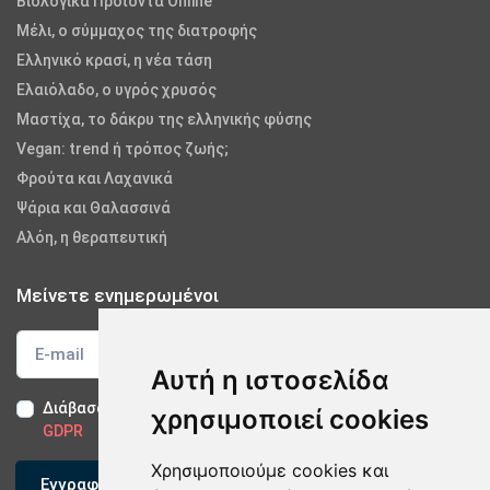
Βιολογικά Προϊόντα Online
Μέλι, ο σύμμαχος της διατροφής
Ελληνικό κρασί, η νέα τάση
Ελαιόλαδο, ο υγρός χρυσός
Μαστίχα, το δάκρυ της ελληνικής φύσης
Vegan: trend ή τρόπος ζωής;
Φρούτα και Λαχανικά
Ψάρια και Θαλασσινά
Αλόη, η θεραπευτική
Μείνετε ενημερωμένοι
Αυτή η ιστοσελίδα
Διάβασα και αποδέχομαι τους
Όρους Χρήσης
-
Δήλωση
χρησιμοποιεί cookies
GDPR
Χρησιμοποιούμε cookies και
Εγγραφείτε