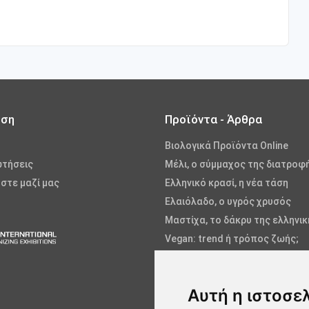
ωση
Προϊόντα - Άρθρα
Βιολογικά Προϊόντα Online
ωτήσεις
Μέλι, ο σύμμαχος της διατροφ
στε μαζί μας
Ελληνικό κρασί, η νέα τάση
Ελαιόλαδο, ο υγρός χρυσός
Μαστίχα, το δάκρυ της ελληνι
Vegan: trend ή τρόπος ζωής;
Φρούτα και Λαχανικά
Ψάρια και Θαλασσινά
Αυτή η ιστοσε
Αλόη, η θεραπευτική