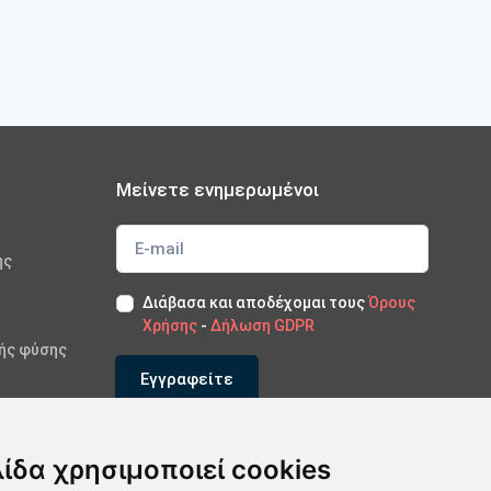
Μείνετε ενημερωμένοι
ής
Διάβασα και αποδέχομαι τους
Όρους
Χρήσης
-
Δήλωση GDPR
κής φύσης
Εγγραφείτε
*Εγγραφείτε στο newsletter μας
λίδα χρησιμοποιεί cookies