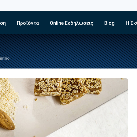
εση
Προϊόντα
Online Εκδηλώσεις
Blog
Η Έκ
milio