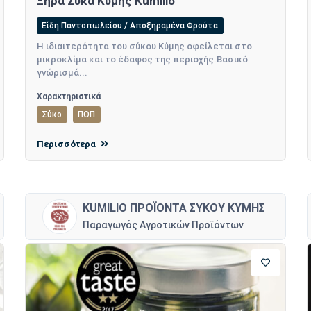
Ξηρά Σύκα Κύμης Kumilio
Είδη Παντοπωλείου / Αποξηραμένα Φρούτα
Η ιδιαιτερότητα του σύκου Κύμης οφείλεται στο
μικροκλίμα και το έδαφος της περιοχής.Βασικό
γνώρισμά...
Χαρακτηριστικά
Σύκο
ΠΟΠ
Περισσότερα
KUMILIO ΠΡΟΪΟΝΤΑ ΣΥΚΟΥ ΚΥΜΗΣ
Παραγωγός Αγροτικών Προϊόντων