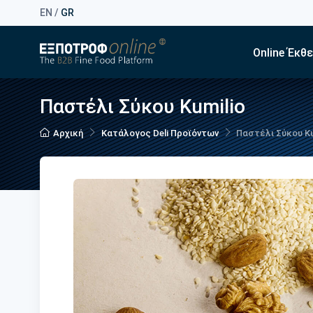
EN
/
GR
Online Έκθ
Παστέλι Σύκου Kumilio
Αρχική
Κατάλογος Deli Προϊόντων
Παστέλι Σύκου Ku