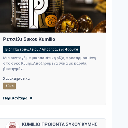
Ρετσέλι Σύκου Kumilio
Είδη Παντοπωλείου / Αποξηραμένα Φρούτα
Μια συνταγή με μικρασιάτικη ρίζα, προσαρμοσμένη
στο σύκο Κύμης.Αποξηραμένα σύκα με καρύδι,
βουτηγμέν...
Χαρακτηριστικά
Σύκο
Περισσότερα
KUMILIO ΠΡΟΪΟΝΤΑ ΣΥΚΟΥ ΚΥΜΗΣ