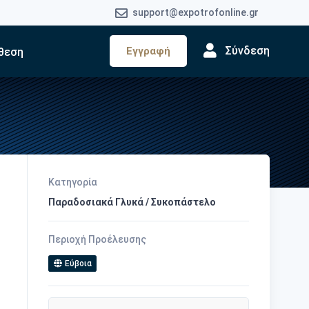
support@expotrofonline.gr
Σύνδεση
Εγγραφή
θεση
Κατηγορία
Παραδοσιακά Γλυκά / Συκοπάστελο
Περιοχή Προέλευσης
Εύβοια