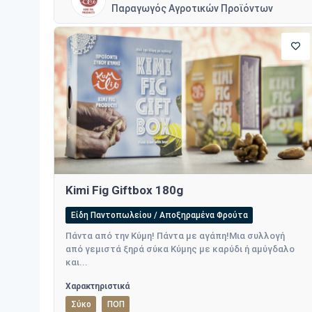
Παραγωγός Αγροτικών Προϊόντων
Kimi Fig Giftbox 180g
Είδη Παντοπωλείου / Αποξηραμένα Φρούτα
Πάντα από την Κύμη! Πάντα με αγάπη!Μια συλλογή
από γεμιστά ξηρά σύκα Κύμης με καρύδι ή αμύγδαλο
και...
Χαρακτηριστικά
Σύκο
ΠΟΠ