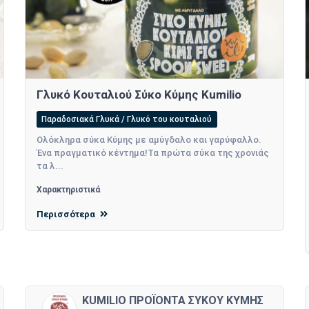
Γλυκό Κουταλιού Σύκο Κύμης Kumilio
Παραδοσιακά Γλυκά / Γλυκό του κουταλιού
Ολόκληρα σύκα Κύμης με αμύγδαλο και γαρύφαλλο.
Ένα πραγματικό κέντημα!Τα πρώτα σύκα της χρονιάς
τα λ...
Χαρακτηριστικά
Περισσότερα
KUMILIO ΠΡΟΪΟΝΤΑ ΣΥΚΟΥ ΚΥΜΗΣ