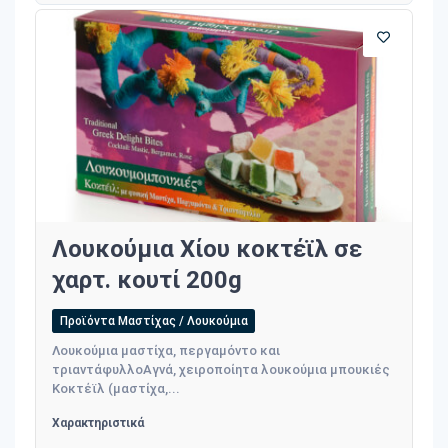
Λουκούμια Χίου κοκτέϊλ σε
χαρτ. κουτί 200g
Προϊόντα Μαστίχας / Λουκούμια
Λουκούμια μαστίχα, περγαμόντο και
τριαντάφυλλοΑγνά, χειροποίητα λουκούμια μπουκιές
Κοκτέϊλ (μαστίχα,...
Χαρακτηριστικά