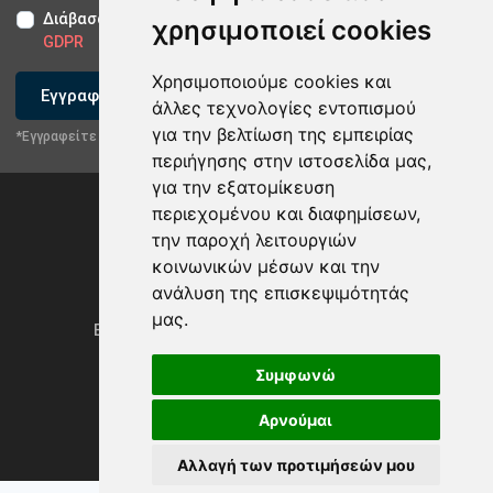
Διάβασα και αποδέχομαι τους
Όρους Χρήσης
-
Δήλωση
χρησιμοποιεί cookies
GDPR
Χρησιμοποιούμε cookies και
Εγγραφείτε
άλλες τεχνολογίες εντοπισμού
για την βελτίωση της εμπειρίας
*Εγγραφείτε στο newsletter μας
περιήγησης στην ιστοσελίδα μας,
για την εξατομίκευση
περιεχομένου και διαφημίσεων,
την παροχή λειτουργιών
κοινωνικών μέσων και την
ανάλυση της επισκεψιμότητάς
Privacy Policy & GDPR
μας.
Ενημέρωση προτιμήσεων των cookies
Συμφωνώ
Αρνούμαι
Powered by
rmi.gr
Αλλαγή των προτιμήσεών μου