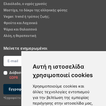
Ελαιόλαδο, ο υγρός χρυσός
Μαστίχα, το δάκρυ της ελληνικής φύσης
Vegan: trend ή τρόπος ζωής;
Φρούτα και Λαχανικά
Ψάρια και Θαλασσινά
Αλόη, η θεραπευτική
Μείνετε ενημερωμένοι
Αυτή η ιστοσελίδα
Διάβασα και αποδέχομαι τους
Όρους Χρήσης
-
Δήλωση
χρησιμοποιεί cookies
GDPR
Χρησιμοποιούμε cookies και
Εγγραφείτε
άλλες τεχνολογίες εντοπισμού
για την βελτίωση της εμπειρίας
*Εγγραφείτε στο newsletter μας
περιήγησης στην ιστοσελίδα μας,