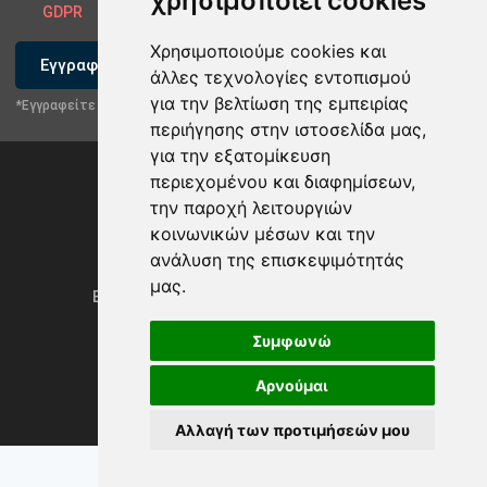
χρησιμοποιεί cookies
GDPR
Χρησιμοποιούμε cookies και
Εγγραφείτε
άλλες τεχνολογίες εντοπισμού
για την βελτίωση της εμπειρίας
*Εγγραφείτε στο newsletter μας
περιήγησης στην ιστοσελίδα μας,
για την εξατομίκευση
περιεχομένου και διαφημίσεων,
την παροχή λειτουργιών
κοινωνικών μέσων και την
ανάλυση της επισκεψιμότητάς
Privacy Policy & GDPR
μας.
Ενημέρωση προτιμήσεων των cookies
Συμφωνώ
Αρνούμαι
Powered by
rmi.gr
Αλλαγή των προτιμήσεών μου