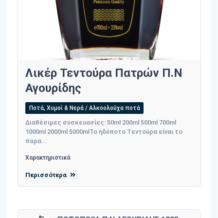
Λικέρ Τεντούρα Πατρών Π.Ν
Αγουρίδης
Ποτά, Χυμοί & Νερά / Αλκοολούχα ποτά
Διαθέσιμες συσκευασίες: 50ml 200ml 500ml 700ml
1000ml 2000ml 5000mlΤο ηδύποτο Tεντούρα είναι το
παρα...
Χαρακτηριστικά
Περισσότερα