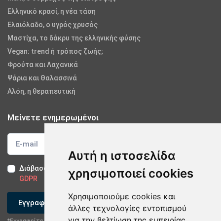
Ελληνικό κρασί, η νέα τάση
Ελαιόλαδο, ο υγρός χρυσός
Μαστίχα, το δάκρυ της ελληνικής φύσης
Vegan: trend ή τρόπος ζωής;
Φρούτα και Λαχανικά
Ψάρια και Θαλασσινά
Αλόη, η θεραπευτική
Μείνετε ενημερωμένοι
Αυτή η ιστοσελίδα
Διάβασα και αποδέχομαι τους
Όρους Χρήσης
-
Δήλωση
χρησιμοποιεί cookies
GDPR
Χρησιμοποιούμε cookies και
Εγγραφείτε
άλλες τεχνολογίες εντοπισμού
για την βελτίωση της εμπειρίας