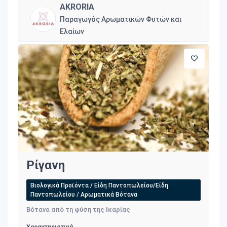
AKRORIA
Παραγωγός Αρωματικών Φυτών και
Ελαίων
Ρίγανη
Βιολογικά Προϊόντα / Είδη Παντοπωλείου/Είδη
Παντοπωλείου / Αρωματικά Βότανα
Βότανα από τη φύση της Ικαρίας