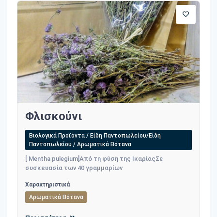
Φλισκούνι
Βιολογικά Προϊόντα / Είδη Παντοπωλείου/Είδη
Παντοπωλείου / Αρωματικά Βότανα
[ Mentha pulegium]Από τη φύση της ΙκαρίαςΣε
συσκευασία των 40 γραμμαρίων
Χαρακτηριστικά
Αρωματικά Βότανα