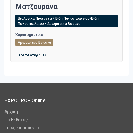
Ματζουράνα
Βιολογικά Προϊόντα / Είδη Παντοπωλείου/Είδη
Παντοπωλείου / Αρωματικά Βότανα
Χαρακτηριστικά
Αρωματικά Βότανα
Περισσότερα
EXPOTROF Online
Αρχική
Για Εκθέτες
Τιμές και πακέτα