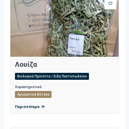
Λουίζα
Βιολογικά Προϊόντα / Είδη Παντοπωλείου
Χαρακτηριστικά
Αρωματικά Βότανα
Περισσότερα