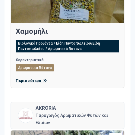
Χαμομήλι
Βιολογικά Προϊόντα / Είδη Παντοπωλείου/Είδη
Παντοπωλείου / Αρωματικά Βότανα
Χαρακτηριστικά
Αρωματικά Βότανα
Περισσότερα
AKRORIA
Παραγωγός Αρωματικών Φυτών και
Ελαίων