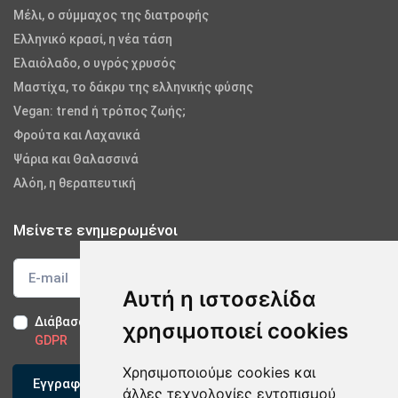
Μέλι, ο σύμμαχος της διατροφής
Ελληνικό κρασί, η νέα τάση
Ελαιόλαδο, ο υγρός χρυσός
Μαστίχα, το δάκρυ της ελληνικής φύσης
Vegan: trend ή τρόπος ζωής;
Φρούτα και Λαχανικά
Ψάρια και Θαλασσινά
Αλόη, η θεραπευτική
Μείνετε ενημερωμένοι
Αυτή η ιστοσελίδα
Διάβασα και αποδέχομαι τους
Όρους Χρήσης
-
Δήλωση
χρησιμοποιεί cookies
GDPR
Χρησιμοποιούμε cookies και
Εγγραφείτε
άλλες τεχνολογίες εντοπισμού