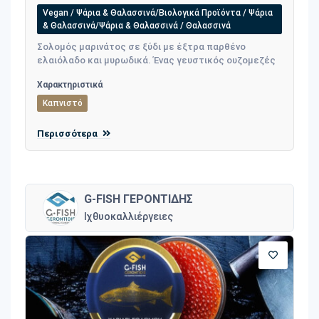
Vegan / Ψάρια & Θαλασσινά/Βιολογικά Προϊόντα / Ψάρια
& Θαλασσινά/Ψάρια & Θαλασσινά / Θαλασσινά
Σολομός μαρινάτος σε ξύδι με έξτρα παρθένο
ελαιόλαδο και μυρωδικά. Ένας γευστικός ουζομεζές
Χαρακτηριστικά
Καπνιστό
Περισσότερα
G-FISH ΓΕΡΟΝΤΙΔΗΣ
Ιχθυοκαλλιέργειες