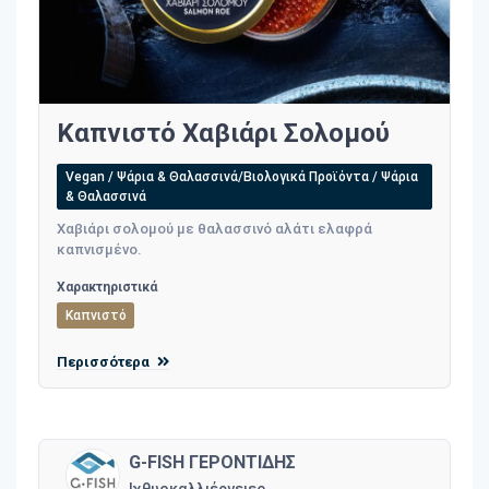
Καπνιστό Χαβιάρι Σολομού
Vegan / Ψάρια & Θαλασσινά/Βιολογικά Προϊόντα / Ψάρια
& Θαλασσινά
Χαβιάρι σολομού με θαλασσινό αλάτι ελαφρά
καπνισμένο.
Χαρακτηριστικά
Καπνιστό
Περισσότερα
G-FISH ΓΕΡΟΝΤΙΔΗΣ
Ιχθυοκαλλιέργειες