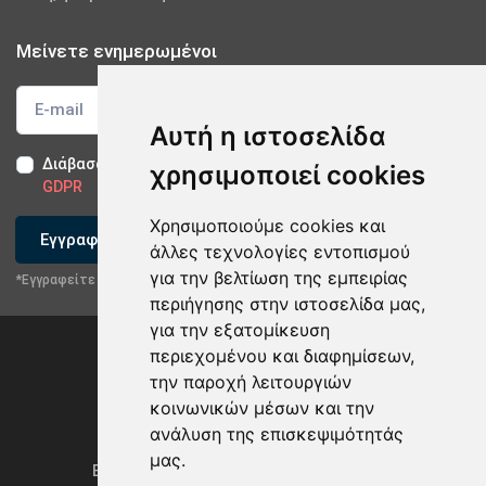
Μείνετε ενημερωμένοι
Αυτή η ιστοσελίδα
Διάβασα και αποδέχομαι τους
Όρους Χρήσης
-
Δήλωση
χρησιμοποιεί cookies
GDPR
Χρησιμοποιούμε cookies και
Εγγραφείτε
άλλες τεχνολογίες εντοπισμού
για την βελτίωση της εμπειρίας
*Εγγραφείτε στο newsletter μας
περιήγησης στην ιστοσελίδα μας,
για την εξατομίκευση
περιεχομένου και διαφημίσεων,
την παροχή λειτουργιών
κοινωνικών μέσων και την
ανάλυση της επισκεψιμότητάς
Privacy Policy & GDPR
μας.
Ενημέρωση προτιμήσεων των cookies